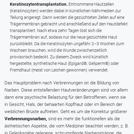
Keratinozytentransplantation.
Entnommene Hautzellen
(Keratinozyten) werden dabei in künstlichen Nährmedien zur
Teilung angeregt. Dann werden die gezüchteten Zellen auf eine
Trägermembran gebracht und anschließend auf den Hautdefekt
transplantiert. Nach etwa zehn Tagen löst sich die
Trägermembran auf, sodass nur die neue gezüchtete Haut
zurückbleibt. Da die Keratinozyten ungefähr 2–3 Wochen zum
Wachsen brauchen, wird die Wunde zwischenzeitlich
provisorisch bedeckt. Zu diesem Zweck wird künstlich
hergestellte, synthetische Haut (
Epigard®
,
Geliperm®
) oder
Fremdhaut (meist von Leichen gewonnen) verwendet.
Das Hauptproblem nach Verbrennungen ist die Bildung von
Narben. Diese entstellenden Hautveränderungen sind vor allem
dann eine psychische Belastung für den Betroffenen, wenn sie
in Gesicht, Hals, der behaarten Kopfhaut oder im Bereich der
weiblichen Brüste auftreten. Geht es um die Korrektur größerer
Verbrennungsnarben,
sind es mehr die funktionellen als die
ästhetischen Aspekte, die vom Mediziner beachtet werden, z. B.
in Gelenksnähe gelegene, schrumpfende Narbenstränge, die