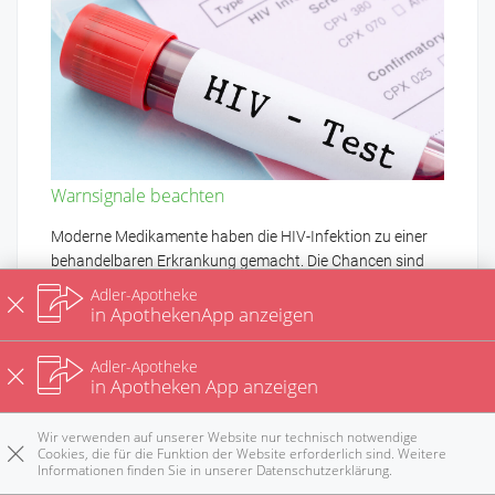
Warnsignale beachten
Moderne Medikamente haben die HIV-Infektion zu einer
behandelbaren Erkrankung gemacht. Die Chancen sind
am besten, wenn die Infektion früh erkannt und therapiert
Adler-Apotheke
wird. Doch welche Beschwerden sind verdächtig und
in ApothekenApp anzeigen
wann macht ein Test Sinn?
mehr
Adler-Apotheke
in Apotheken App anzeigen
Was hilft gegen den Husten?
Wir verwenden auf unserer Website nur technisch notwendige
Cookies, die für die Funktion der Website erforderlich sind. Weitere
Informationen finden Sie in unserer
Datenschutzerklärung
.
Tabletten und Kapseln richtig abschlucken
Rezepte
Anrufen
E-Mail
Notdienst
nach oben