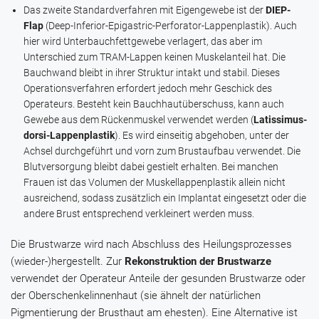
Das zweite Standardverfahren mit Eigengewebe ist der
DIEP-
Flap
(Deep-Inferior-Epigastric-Perforator-Lappenplastik). Auch
hier wird Unterbauchfettgewebe verlagert, das aber im
Unterschied zum TRAM-Lappen keinen Muskelanteil hat. Die
Bauchwand bleibt in ihrer Struktur intakt und stabil. Dieses
Operationsverfahren erfordert jedoch mehr Geschick des
Operateurs. Besteht kein Bauchhautüberschuss, kann auch
Gewebe aus dem Rückenmuskel verwendet werden (
Latissimus-
dorsi-Lappenplastik
). Es wird einseitig abgehoben, unter der
Achsel durchgeführt und vorn zum Brustaufbau verwendet. Die
Blutversorgung bleibt dabei gestielt erhalten. Bei manchen
Frauen ist das Volumen der Muskellappenplastik allein nicht
ausreichend, sodass zusätzlich ein Implantat eingesetzt oder die
andere Brust entsprechend verkleinert werden muss.
Die Brustwarze wird nach Abschluss des Heilungsprozesses
(wieder-)hergestellt. Zur
Rekonstruktion der Brustwarze
verwendet der Operateur Anteile der gesunden Brustwarze oder
der Oberschenkelinnenhaut (sie ähnelt der natürlichen
Pigmentierung der Brusthaut am ehesten). Eine Alternative ist