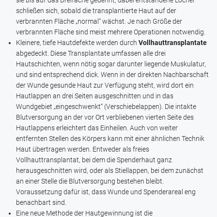
sie bis auf das Dreifache gedehnt; dabei entstandene Löcher
schließen sich, sobald die transplantierte Haut auf der
verbrannten Fläche „normal“ wächst. Je nach Größe der
verbrannten Fläche sind meist mehrere Operationen notwendig.
Kleinere, tiefe Hautdefekte werden durch
Vollhauttransplantate
abgedeckt. Diese Transplantate umfassen alle drei
Hautschichten, wenn nötig sogar darunter liegende Muskulatur,
und sind entsprechend dick. Wenn in der direkten Nachbarschaft
der Wunde gesunde Haut zur Verfügung steht, wird dort ein
Hautlappen an drei Seiten ausgeschnitten und in das
Wundgebiet „eingeschwenkt“ (Verschiebelappen). Die intakte
Blutversorgung an der vor Ort verbliebenen vierten Seite des
Hautlappens erleichtert das Einheilen. Auch von weiter
entfernten Stellen des Körpers kann mit einer ähnlichen Technik
Haut übertragen werden. Entweder als freies
Vollhauttransplantat, bei dem die Spenderhaut ganz
herausgeschnitten wird, oder als Stiellappen, bei dem zunächst
an einer Stelle die Blutversorgung bestehen bleibt.
Voraussetzung dafür ist, dass Wunde und Spenderareal eng
benachbart sind.
Eine neue Methode der Hautgewinnung ist die