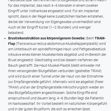
Hautdecke über dem entfernten Brustgewebe und schafft Raum
für das Implantat, das nach 4–6 Monaten in einem zweiten
Eingriff unter Vollnarkose eingesetzt wird. Für ein Implantat
spricht, dass in der Regel keine zusätzlichen Narben entstehen,
die bei der Verwendung von Eigengewebe unvermeidlich sind.
Auch ist der Eingriff kürzer (1–2 Stunden) und weniger
belastend.
Brustrekonstruktion aus körpereigenem Gewebe:
Beim
TRAM-
Flap
(Transversus-rectus-abdominus-Muskellappenplastik) wird
am Unterbauch ein spindelförmiges Haut- und Fettgewebestück
inklusive eines kleinen Muskelanteils abgelöst und im Bereich der
Brust eingesetzt. Gleichzeitig wird bei diesem Verfahren der
Bauch gestrafft. Die Haut-Muskel-Plastik bleibt entweder mit
ihren versorgenden Blutgefäßen verbunden (gestielter TRAM)
und wird durch einen Tunnel unter der Haut von der Entnahme-
zur Empfängerstelle geführt. Alternativ wird sie abgelöst (freier
TRAM) und an der Empfängerstelle mikrochirurgisch wieder an
das Blutgefäßsystem angeschlossen. Solche Eingriffe sind
anspruchsvoll und dauern lang: 4–6 Stunden liegt die Patientin
im Narkoseschlaf. Ihr Vorteil besteht im natürlichen Körpergefühl
und in der guten Brustform, die sich so erreichen lässt.