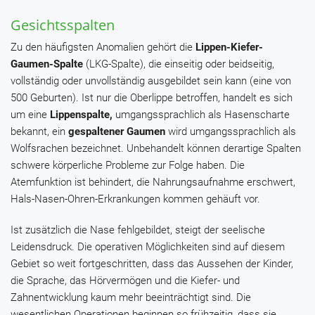
Gesichtsspalten
Zu den häufigsten Anomalien gehört die
Lippen-Kiefer-
Gaumen-Spalte
(LKG-Spalte), die einseitig oder beidseitig,
vollständig oder unvollständig ausgebildet sein kann (eine von
500 Geburten). Ist nur die Oberlippe betroffen, handelt es sich
um eine
Lippenspalte,
umgangssprachlich als Hasenscharte
bekannt, ein
gespaltener Gaumen
wird umgangssprachlich als
Wolfsrachen bezeichnet. Unbehandelt können derartige Spalten
schwere körperliche Probleme zur Folge haben. Die
Atemfunktion ist behindert, die Nahrungsaufnahme erschwert,
Hals-Nasen-Ohren-Erkrankungen kommen gehäuft vor.
Ist zusätzlich die Nase fehlgebildet, steigt der seelische
Leidensdruck. Die operativen Möglichkeiten sind auf diesem
Gebiet so weit fortgeschritten, dass das Aussehen der Kinder,
die Sprache, das Hörvermögen und die Kiefer- und
Zahnentwicklung kaum mehr beeinträchtigt sind. Die
wesentlichen Operationen beginnen so frühzeitig, dass sie