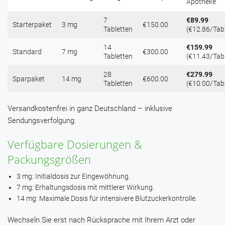
Apotheke
7
€89.99
Starterpaket
3 mg
€150.00
Tabletten
(€12.86/Tabl
14
€159.99
Standard
7 mg
€300.00
Tabletten
(€11.43/Tabl
28
€279.99
Sparpaket
14 mg
€600.00
Tabletten
(€10.00/Tabl
Versandkostenfrei in ganz Deutschland – inklusive
Sendungsverfolgung.
Verfügbare Dosierungen &
Packungsgrößen
3 mg: Initialdosis zur Eingewöhnung.
7 mg: Erhaltungsdosis mit mittlerer Wirkung.
14 mg: Maximale Dosis für intensivere Blutzuckerkontrolle.
Wechseln Sie erst nach Rücksprache mit Ihrem Arzt oder