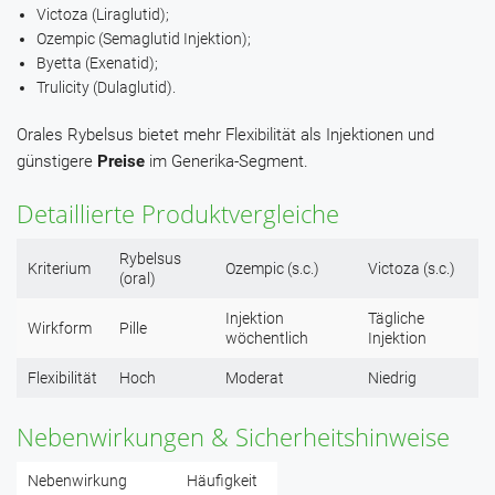
Victoza (Liraglutid);
Ozempic (Semaglutid Injektion);
Byetta (Exenatid);
Trulicity (Dulaglutid).
Orales Rybelsus bietet mehr Flexibilität als Injektionen und
günstigere
Preise
im Generika-Segment.
Detaillierte Produktvergleiche
Rybelsus
Kriterium
Ozempic (s.c.)
Victoza (s.c.)
(oral)
Injektion
Tägliche
Wirkform
Pille
wöchentlich
Injektion
Flexibilität
Hoch
Moderat
Niedrig
Nebenwirkungen & Sicherheitshinweise
Nebenwirkung
Häufigkeit