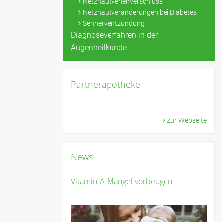
Netzhautvenenverschluss
Netzhautveränderungen bei Diabetes
Sehnerventzündung
Diagnoseverfahren in der
Augenheilkunde
Partnerapotheke
zur Webseite
News
Vitamin-A-Mangel vorbeugen