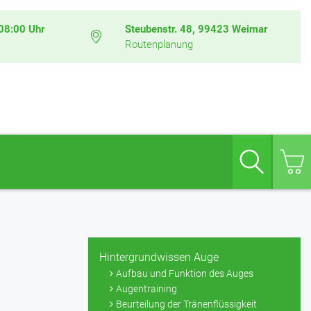
08:00 Uhr
Steubenstr. 48, 99423 Weimar
Routenplanung
Suche
Hintergrundwissen Auge
Aufbau und Funktion des Auges
Augentraining
Beurteilung der Tränenflüssigkeit