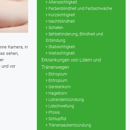
Alterssichtigkeit
Farbenblindheit und Farbschwäche
Kurzsichtigkeit
Nachtblindheit
Schielen
Sehbehinderung, Blindheit und
Erblindung
Stabsichtigkeit
eine Kamera, in
Weitsichtigkeit
was sehen,
Erkrankungen von Lidern und
er
 und vor
Tränenwegen
Ektropium
Entropium
Gerstenkorn
Hagelkorn
Lidrandentzündung
Lidschwellung
Ptosis
Schlupflid
Tränensackentzündung