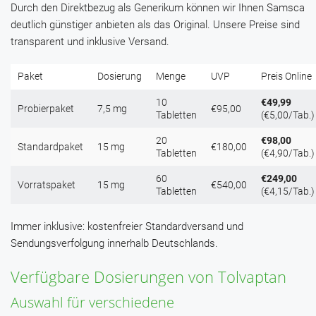
Durch den Direktbezug als Generikum können wir Ihnen Samsca
deutlich günstiger anbieten als das Original. Unsere Preise sind
transparent und inklusive Versand.
Paket
Dosierung
Menge
UVP
Preis Online
10
€49,99
Probierpaket
7,5 mg
€95,00
Tabletten
(€5,00/Tab.)
20
€98,00
Standardpaket
15 mg
€180,00
Tabletten
(€4,90/Tab.)
60
€249,00
Vorratspaket
15 mg
€540,00
Tabletten
(€4,15/Tab.)
Immer inklusive: kostenfreier Standardversand und
Sendungsverfolgung innerhalb Deutschlands.
Verfügbare Dosierungen von Tolvaptan
Auswahl für verschiedene