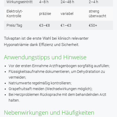
Wirkungseintritt
4–8 h
24–48 h
2–4 h
Elektrolyt-
streng
präzise
variabel
Kontrolle
überwacht
Preis/Tag
€3–€8
€1–€3
€50+
Tolvaptan ist die erste Wahl bei klinisch relevanter
Hyponatriämie dank Effizienz und Sicherheit.
Anwendungstipps und Hinweise
Vor der ersten Einnahme Arztfragenbogen sorgfältig ausfüllen;
Flüssigkeitsaufnahme dokumentieren, um Dehydratation zu
vermeiden;
Natriumwerte regelmäßig kontrollieren;
Grapefruitsaft meiden (Wechselwirkungen möglich);
Bei Herzproblemen Rücksprache mit dem behandelnden Arzt
halten.
Nebenwirkungen und Häufigkeiten