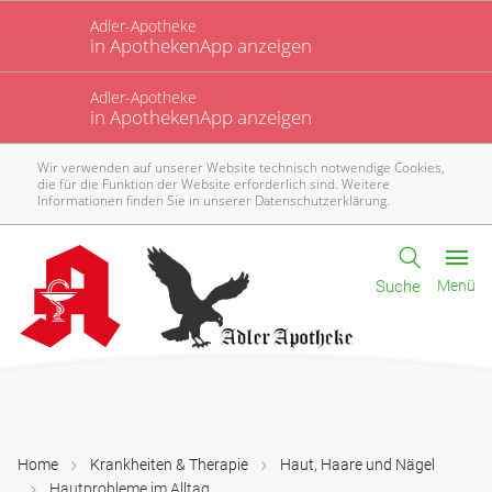
Adler-Apotheke
in ApothekenApp anzeigen
Adler-Apotheke
in ApothekenApp anzeigen
Wir verwenden auf unserer Website technisch notwendige Cookies,
die für die Funktion der Website erforderlich sind. Weitere
Informationen finden Sie in unserer
Datenschutzerklärung
.
Suche
Menü
Home
Krankheiten & Therapie
Haut, Haare und Nägel
Hautprobleme im Alltag