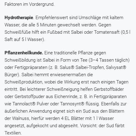
Faktoren im Vordergrund.
Hydrotherapie
. Empfehlenswert sind Umschläge mit kaltem
Wasser, die alle 5 Minuten gewechselt werden. Gegen
Schweißfüße hilft ein Fußbad mit
Salbei
oder
Tomatensaft
(0,5 l
Saft auf 5 l Wasser).
Pflanzenheilkunde.
Eine traditionelle Pflanze gegen
Schweißbildung ist
Salbei
in Form von Tee (3–4 Tassen täglich)
oder Fertigpräparaten (z. B.
Salus® Salbei-Tropfen
,
Salvysat®
Bürger
).
Salbei
hemmt erwiesenermaßen die
Schweißproduktion, wobei die Wirkung erst nach einigen Tagen
eintritt. Bei leichterer Schweißneigung helfen Gerbstoffbäder
oder Gerbstoffpuder aus
Eichenrinde
, z. B. in Fertigpräparaten
wie
Tannolact® Pulver
oder
Tannosynt® flüssig
. Ebenfalls zur
äußerlichen Anwendung eignet sich ein Sud aus den Blättern
der
Walnuss
, hierfür werden 4 EL Blätter mit 1 l Wasser
angesetzt, aufgekocht und abgeseiht. Vorsicht: der Sud färbt
Textilien.