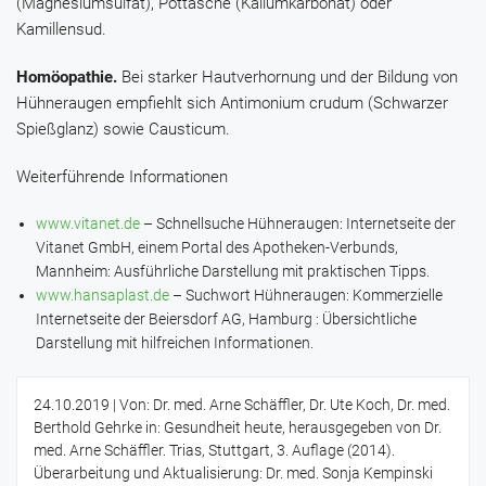
(Magnesiumsulfat),
Pottasche
(Kaliumkarbonat) oder
Kamillensud
.
Homöopathie.
Bei starker Hautverhornung und der Bildung von
Hühneraugen empfiehlt sich
Antimonium crudum
(
Schwarzer
Spießglanz
) sowie
Causticum
.
Weiterführende Informationen
www.vitanet.de
– Schnellsuche Hühneraugen: Internetseite der
Vitanet GmbH, einem Portal des Apotheken-Verbunds,
Mannheim: Ausführliche Darstellung mit praktischen Tipps.
www.hansaplast.de
– Suchwort Hühneraugen: Kommerzielle
Internetseite der Beiersdorf AG, Hamburg : Übersichtliche
Darstellung mit hilfreichen Informationen.
24.10.2019
| Von: Dr. med. Arne Schäffler, Dr. Ute Koch, Dr. med.
Berthold Gehrke in: Gesundheit heute, herausgegeben von Dr.
med. Arne Schäffler. Trias, Stuttgart, 3. Auflage (2014).
Überarbeitung und Aktualisierung: Dr. med. Sonja Kempinski