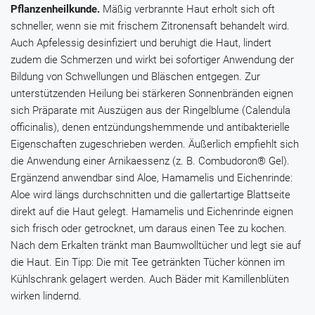
Pflanzenheilkunde.
Mäßig verbrannte Haut erholt sich oft
schneller, wenn sie mit frischem Zitronensaft behandelt wird.
Auch Apfelessig desinfiziert und beruhigt die Haut, lindert
zudem die Schmerzen und wirkt bei sofortiger Anwendung der
Bildung von Schwellungen und Bläschen entgegen. Zur
unterstützenden Heilung bei stärkeren Sonnenbränden eignen
sich Präparate mit Auszügen aus der
Ringelblume
(
Calendula
officinalis
), denen entzündungshemmende und antibakterielle
Eigenschaften zugeschrieben werden. Äußerlich empfiehlt sich
die Anwendung einer
Arnikaessenz
(z. B.
Combudoron® Gel
).
Ergänzend anwendbar sind
Aloe
,
Hamamelis
und
Eichenrinde
:
Aloe
wird längs durchschnitten und die gallertartige Blattseite
direkt auf die Haut gelegt.
Hamamelis
und
Eichenrinde
eignen
sich frisch oder getrocknet, um daraus einen Tee zu kochen.
Nach dem Erkalten tränkt man Baumwolltücher und legt sie auf
die Haut. Ein Tipp: Die mit Tee getränkten Tücher können im
Kühlschrank gelagert werden. Auch Bäder mit
Kamillenblüten
wirken lindernd.