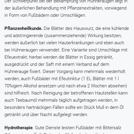
Der Schwerpunkt bei der Bekämpfung von Hühneraugen liegt in
der äußerlichen Behandlung mit Pflanzenextrakten, vorwiegend
in Form von Fußbädern oder Umschlägen.
Pflanzenheilkunde.
Die Blätter des
Hauswurz
, die eine kühlende
und adstringierende (zusammenziehende) Wirkung besitzen,
werden äußerlich bei vielen Hauterkrankungen und eben auch
bei Hühneraugen verwendet. Eine Variante sind Umschläge mit
Efeuextrakt
; hierbei werden die Blätter in Essig getränkt,
ausgedrückt und der Saft mit einem Verband auf dem
Hühnerauge fixiert. Dieser Vorgang kann mehrmals wiederholt
werden, auch Fußbäder mit
Efeutinktur
(1 EL Blätter mit 1 l
70%igem Alkohol ansetzen und nach etwa 2 Wochen abseihen)
sind hilfreich. Nach Reinigung der betroffenen Hautstellen kann
auch
Teebaumöl
mehrmals täglich aufgetragen werden, in
besonders hartnäckigen Fällen sollte ein Stück Mull in dem Öl
getränkt und über Nacht aufgelegt werden.
Hydrotherapie
. Gute Dienste leisten Fußbäder mit
Bittersalz