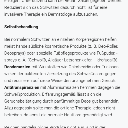
erfolgen. Untersützend kann bei Bedarf Salbei gegeben werden.
Reduziert sich das Schwitzen dadurch nicht, ist für eine
invasivere Therapie ein Dermatologe aufzusuchen.
Selbstbehandlung
Bei normalem Schwitzen an einzelnen Körperregionen helfen
meist handelsübliche kosmetische Produkte (z. B. Deo-Roller,
Deosprays) oder spezielle Fußpflegeprodukte wie Fußpuder, -
sprays o. Ä. (
Gehwol®
,
Allgäuer Latschenkiefer
,
Hidrofugal®
).
Deodoranzien
mit Wirkstoffen wie
Chlorhexidin
oder
Triclosan
wirken der bakteriellen Zersetzung des Schweißes entgegen
und reduzieren auf diese Weise den unangenehmen Geruch.
Antitranspiranzien
mit
Aluminiumsalzen
hemmen dagegen die
Schweißproduktion. Erfahrungsgemäß lässt sich die
Geruchsbelästigung durch parfümhaltige Deos gut behandeln.
Allzu aggressiv sollte man die örtliche Therapie jedoch nicht
betreiben, da sonst die normale Hautflora geschädigt wird.
Reichen handelsübliche Produkte nicht aus, sind in der