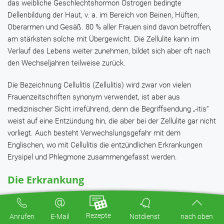
das weibliche Geschlechtshormon Östrogen bedingte
Dellenbildung der Haut, v. a. im Bereich von Beinen, Hüften,
Oberarmen und Gesäß. 80 % aller Frauen sind davon betroffen,
am stärksten solche mit Übergewicht. Die Zellulite kann im
Verlauf des Lebens weiter zunehmen, bildet sich aber oft nach
den Wechseljahren teilweise zurück.
Die Bezeichnung Cellulitis (Zellulitis) wird zwar von vielen
Frauenzeitschriften synonym verwendet, ist aber aus
medizinischer Sicht irreführend, denn die Begriffsendung „-itis“
weist auf eine Entzündung hin, die aber bei der Zellulite gar nicht
vorliegt. Auch besteht Verwechslungsgefahr mit dem
Englischen, wo mit Cellulitis die entzündlichen Erkrankungen
Erysipel und Phlegmone zusammengefasst werden.
Die Erkrankung
Ob von einer Erkrankung gesprochen werden kann, ist
Interpretationssache. Zweifelsohne ist die Zellulite aber ein
Rezepte
Anrufen
E-Mail
Notdienst
nach oben