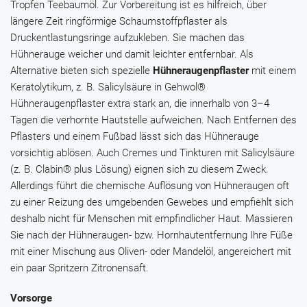
Tropfen
Teebaumöl
. Zur Vorbereitung ist es hilfreich, über
längere Zeit ringförmige Schaumstoffpflaster als
Druckentlastungsringe aufzukleben. Sie machen das
Hühnerauge weicher und damit leichter entfernbar. Als
Alternative bieten sich spezielle
Hühneraugenpflaster
mit einem
Keratolytikum, z. B.
Salicylsäure
in
Gehwol®
Hühneraugenpflaster extra stark
an, die innerhalb von 3–4
Tagen die verhornte Hautstelle aufweichen. Nach Entfernen des
Pflasters und einem Fußbad lässt sich das Hühnerauge
vorsichtig ablösen. Auch Cremes und Tinkturen mit
Salicylsäure
(z. B.
Clabin® plus Lösung
) eignen sich zu diesem Zweck.
Allerdings führt die chemische Auflösung von Hühneraugen oft
zu einer Reizung des umgebenden Gewebes und empfiehlt sich
deshalb nicht für Menschen mit empfindlicher Haut. Massieren
Sie nach der Hühneraugen- bzw. Hornhautentfernung Ihre Füße
mit einer Mischung aus Oliven- oder Mandelöl, angereichert mit
ein paar Spritzern Zitronensaft.
Vorsorge