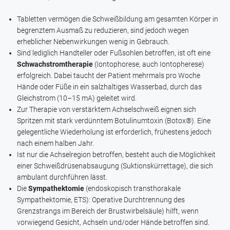
Tabletten vermögen die Schweißbildung am gesamten Körper in
begrenztem Ausmaß zu reduzieren, sind jedoch wegen
erheblicher Nebenwirkungen wenig in Gebrauch.
Sind lediglich Handteller oder Fußsohlen betroffen, ist oft eine
Schwachstromtherapie
(Iontophorese, auch Iontopherese)
erfolgreich. Dabei taucht der Patient mehrmals pro Woche
Hände oder Füße in ein salzhaltiges Wasserbad, durch das
Gleichstrom (10–15 mA) geleitet wird.
Zur Therapie von verstärktem Achselschweiß eignen sich
Spritzen mit stark verdünntem
Botulinumtoxin
(
Botox®
). Eine
gelegentliche Wiederholung ist erforderlich, frühestens jedoch
nach einem halben Jahr.
Ist nur die Achselregion betroffen, besteht auch die Möglichkeit
einer Schweißdrüsenabsaugung (Suktionskürrettage), die sich
ambulant durchführen lässt.
Die
Sympathektomie
(endoskopisch transthorakale
Sympathektomie, ETS): Operative Durchtrennung des
Grenzstrangs im Bereich der Brustwirbelsäule) hilft, wenn
vorwiegend Gesicht, Achseln und/oder Hände betroffen sind.