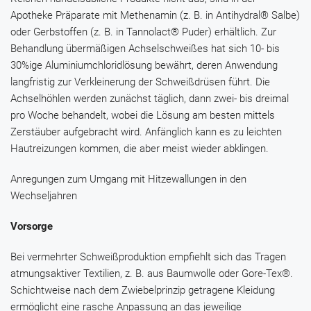
Apotheke Präparate mit
Methenamin
(z. B. in
Antihydral®
Salbe)
oder Gerbstoffen (z. B. in
Tannolact® Puder
) erhältlich. Zur
Behandlung übermäßigen Achselschweißes hat sich 10- bis
30%ige
Aluminiumchloridlösung
bewährt, deren Anwendung
langfristig zur Verkleinerung der Schweißdrüsen führt. Die
Achselhöhlen werden zunächst täglich, dann zwei- bis dreimal
pro Woche behandelt, wobei die Lösung am besten mittels
Zerstäuber aufgebracht wird. Anfänglich kann es zu leichten
Hautreizungen kommen, die aber meist wieder abklingen.
Anregungen zum Umgang mit Hitzewallungen in den
Wechseljahren
Vorsorge
Bei vermehrter Schweißproduktion empfiehlt sich das Tragen
atmungsaktiver Textilien, z. B. aus Baumwolle oder Gore-Tex®.
Schichtweise nach dem Zwiebelprinzip getragene Kleidung
ermöglicht eine rasche Anpassung an das jeweilige