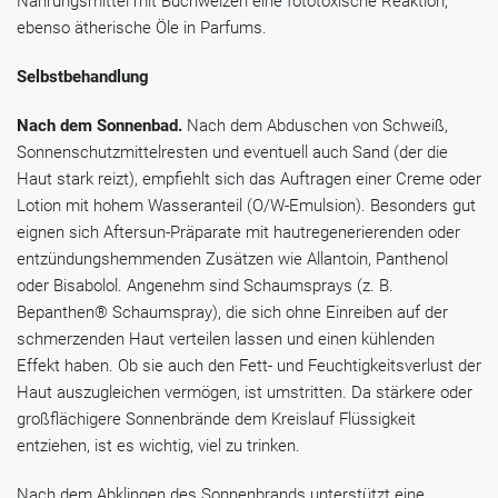
Nahrungsmittel mit Buchweizen eine fototoxische Reaktion,
ebenso ätherische Öle in Parfums.
Selbstbehandlung
Nach dem Sonnenbad.
Nach dem Abduschen von Schweiß,
Sonnenschutzmittelresten und eventuell auch Sand (der die
Haut stark reizt), empfiehlt sich das Auftragen einer Creme oder
Lotion mit hohem Wasseranteil (O/W-Emulsion). Besonders gut
eignen sich Aftersun-Präparate mit hautregenerierenden oder
entzündungshemmenden Zusätzen wie
Allantoin
,
Panthenol
oder
Bisabolol
. Angenehm sind Schaumsprays (z. B.
Bepanthen® Schaumspray
), die sich ohne Einreiben auf der
schmerzenden Haut verteilen lassen und einen kühlenden
Effekt haben. Ob sie auch den Fett- und Feuchtigkeitsverlust der
Haut auszugleichen vermögen, ist umstritten. Da stärkere oder
großflächigere Sonnenbrände dem Kreislauf Flüssigkeit
entziehen, ist es wichtig, viel zu trinken.
Nach dem Abklingen des Sonnenbrands unterstützt eine