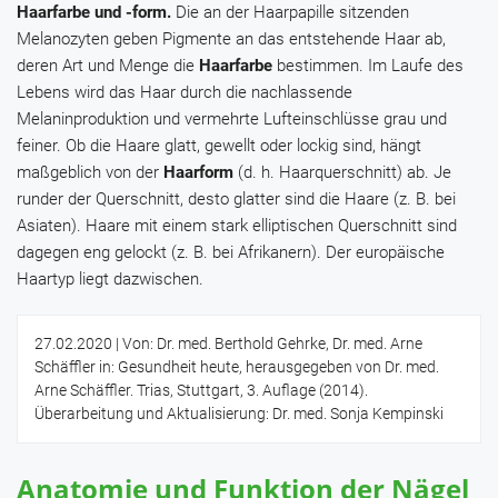
Haarfarbe und -form.
Die an der Haarpapille sitzenden
Melanozyten geben Pigmente an das entstehende Haar ab,
deren Art und Menge die
Haarfarbe
bestimmen. Im Laufe des
Lebens wird das Haar durch die nachlassende
Melaninproduktion und vermehrte Lufteinschlüsse grau und
feiner. Ob die Haare glatt, gewellt oder lockig sind, hängt
maßgeblich von der
Haarform
(d. h. Haarquerschnitt) ab. Je
runder der Querschnitt, desto glatter sind die Haare (z. B. bei
Asiaten). Haare mit einem stark elliptischen Querschnitt sind
dagegen eng gelockt (z. B. bei Afrikanern). Der europäische
Haartyp liegt dazwischen.
27.02.2020
| Von: Dr. med. Berthold Gehrke, Dr. med. Arne
Schäffler in: Gesundheit heute, herausgegeben von Dr. med.
Arne Schäffler. Trias, Stuttgart, 3. Auflage (2014).
Überarbeitung und Aktualisierung: Dr. med. Sonja Kempinski
Anatomie und Funktion der Nägel