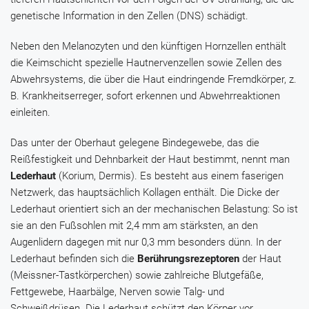
genetische Information in den Zellen (DNS) schädigt.
Neben den Melanozyten und den künftigen Hornzellen enthält
die Keimschicht spezielle Hautnervenzellen sowie Zellen des
Abwehrsystems, die über die Haut eindringende Fremdkörper, z.
B. Krankheitserreger, sofort erkennen und Abwehrreaktionen
einleiten.
Das unter der Oberhaut gelegene Bindegewebe, das die
Reißfestigkeit und Dehnbarkeit der Haut bestimmt, nennt man
Lederhaut
(Korium, Dermis). Es besteht aus einem faserigen
Netzwerk, das hauptsächlich Kollagen enthält. Die Dicke der
Lederhaut orientiert sich an der mechanischen Belastung: So ist
sie an den Fußsohlen mit 2,4 mm am stärksten, an den
Augenlidern dagegen mit nur 0,3 mm besonders dünn. In der
Lederhaut befinden sich die
Berührungsrezeptoren
der Haut
(Meissner-Tastkörperchen) sowie zahlreiche Blutgefäße,
Fettgewebe, Haarbälge, Nerven sowie Talg- und
Schweißdrüsen. Die Lederhaut schützt den Körper vor