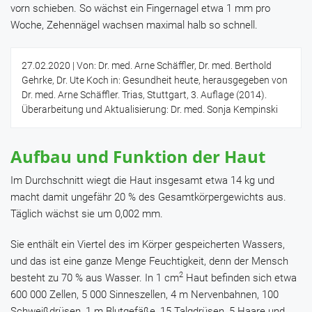
vorn schieben. So wächst ein Fingernagel etwa 1 mm pro
Woche, Zehennägel wachsen maximal halb so schnell.
27.02.2020
| Von: Dr. med. Arne Schäffler, Dr. med. Berthold
Gehrke, Dr. Ute Koch in: Gesundheit heute, herausgegeben von
Dr. med. Arne Schäffler. Trias, Stuttgart, 3. Auflage (2014).
Überarbeitung und Aktualisierung: Dr. med. Sonja Kempinski
Aufbau und Funktion der Haut
Im Durchschnitt wiegt die Haut insgesamt etwa 14 kg und
macht damit ungefähr 20 % des Gesamtkörpergewichts aus.
Täglich wächst sie um 0,002 mm.
Sie enthält ein Viertel des im Körper gespeicherten Wassers,
und das ist eine ganze Menge Feuchtigkeit, denn der Mensch
2
besteht zu 70 % aus Wasser. In 1 cm
Haut befinden sich etwa
600 000 Zellen, 5 000 Sinneszellen, 4 m Nervenbahnen, 100
Schweißdrüsen, 1 m Blutgefäße, 15 Talgdrüsen, 5 Haare und