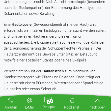
Untersuchungen einschließlich Auflichtmikroskopie (besondern
auch der Rückenpartien), der Bestimmung des Hauttyps, der
Dokumentation sowie Beratung.
Eine
Hautbiopsie
(Gewebeprobeentnahme der Haut) wird
erforderlich, wenn Zellen histologisch untersucht werden sollen,
z. B. um bei einer Hautveränderung einen Tumor
auszuschließen. Die Biopsie spielt auch eine wichtige Rolle bei
der Diagnosesicherung der Schuppenflechte (Psoriasis). Der
Hautarzt entnimmt das Gewebe unter örtlicher Betäubung
mithilfe einer speziellen Stanze oder eines Skalpells.
Weniger intensiv ist der
Hautabstrich
zum Nachweis von
Krankheitserregern wie Pilzen und Bakterien. Dabei trägt der
Hautarzt mit einem Bürstchen, Watteträger oder Spatel einige
Hautzellen oder etwas Sekret ab.
07.07.2020
| Von: Dr. med. Arne Schäffler in: Gesundheit heute,
Rezepte
Anrufen
E-Mail
Notdienst
nach oben
herausgegeben von Dr. med. Arne Schäffler. Trias, Stuttgart, 3.