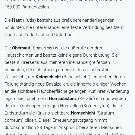
150 000 Pigmentzellen.
Die
Haut
(Kutis) besteht aus drei übereinanderliegenden
Schichten, die untereinander eine feste Verbindung besitzen:
Oberhaut, Lederhaut und Unterhaut.
Die
Oberhaut
(Epidermis) ist die äußerste der drei
Hautschichten und besitzt keine eigene Durchblutung. Sie
besteht ihrerseits aus mehreren ineinandergreifenden
Schichten, die sich ständig erneuern. In der untersten
Zellschicht, der
Keimschicht
(Basalschicht), entstehen durch
Teilung ständig neue Basalzellen, die innerhalb einiger Wochen
an die sichtbare Hautoberfläche gelangen. Auf ihrer Wanderung
lagern sie zunehmend
Hornsubstanz
(Keratin) ein und werden
dabei zu schuppenförmigen Hornzellen (Korneozyten), die im
Endstadium die für uns sichtbare
Hornschicht
(Stratum
corneum) bilden. Dieser Erneuerungsvorgang nimmt
durchschnittlich 28 Tage in Anspruch, bei älteren Menschen
etwas länger als bei jüngeren, und führt täglich zur Abstoßung