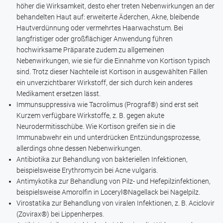
höher die Wirksamkeit, desto eher treten Nebenwirkungen an der
behandelten Haut auf: erweiterte Äderchen, Akne, bleibende
Hautverdünnung oder vermehrtes Haarwachstum. Bei
langfristiger oder großflächiger Anwendung führen
hochwirksame Präparate zudem zu allgemeinen
Nebenwirkungen, wie sie für die Einnahme von Kortison typisch
sind. Trotz dieser Nachteile ist Kortison in ausgewählten Fällen
ein unverzichtbarer Wirkstoff, der sich durch kein anderes
Medikament ersetzen lässt.
Immunsuppressiva wie
Tacrolimus
(
Prograf®
) sind erst seit
Kurzem verfügbare Wirkstoffe, z. B. gegen akute
Neurodermitisschübe. Wie Kortison greifen sie in die
Immunabwehr ein und unterdrücken Entzündungsprozesse,
allerdings ohne dessen Nebenwirkungen.
Antibiotika zur Behandlung von bakteriellen Infektionen,
beispielsweise
Erythromycin
bei Acne vulgaris.
Antimykotika zur Behandlung von Pilz- und Hefepilzinfektionen,
beispielsweise
Amorolfin
in
Loceryl®Nagellack
bei Nagelpilz.
Virostatika zur Behandlung von viralen Infektionen, z. B.
Aciclovir
(
Zovirax®
) bei Lippenherpes.