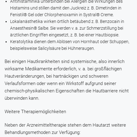
Antihistaminika unterbinden bei Allergien die Wirkungen des
Histamins und stillen damit den Juckreiz z. B.
Dimetinden
in
Fenistil® Gel
oder
Chlorphenoxamin
in
Systral® Creme
.
Lokalanästhetika wirken örtlich betäubend z. B.
Benzocain
in
Anaesthesin® Salbe
. Sie werden v. a. zur Schmerzstillung bei
ärztlichen Eingriffen eingesetzt, z. B. bei einer Hautbiopsie.
Keratolytika dienen dem Ablösen von Hornhaut oder Schuppen,
beispielsweise
Salicylsäure
bei Hühneraugen.
Bei einigen Hautkrankheiten sind systemische, also innerlich
wirksame Medikamente erforderlich, v. a. bei großflächigen
Hautveränderungen, bei hartnäckigen und schweren
Verlaufsformen oder wenn ein Wirkstoff aufgrund seiner
chemisch-physikalischen Eigenschaften die Hautbarriere nicht
überwinden kann.
Weitere Therapiemöglichkeiten
Neben der Arzneimitteltherapie stehen dem Hautarzt weitere
Behandlungsmethoden zur Verfügung: