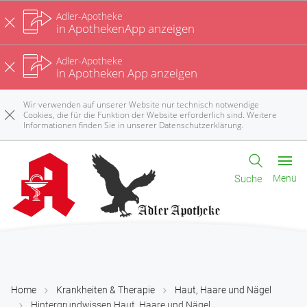
Adler-Apotheke
in ApothekenApp anzeigen
Adler-Apotheke
in Apotheken App anzeigen
Wir verwenden auf unserer Website nur technisch notwendige
Cookies, die für die Funktion der Website erforderlich sind. Weitere
Informationen finden Sie in unserer
Datenschutzerklärung
.
Suche
Menü
Home
Krankheiten & Therapie
Haut, Haare und Nägel
Hintergrundwissen Haut, Haare und Nägel