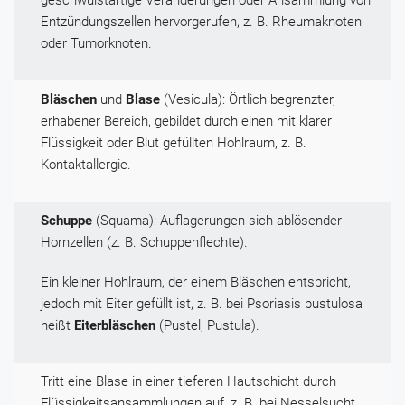
geschwulstartige Veränderungen oder Ansammlung von
Entzündungszellen hervorgerufen, z. B. Rheumaknoten
oder Tumorknoten.
Bläschen
und
Blase
(Vesicula): Örtlich begrenzter,
erhabener Bereich, gebildet durch einen mit klarer
Flüssigkeit oder Blut gefüllten Hohlraum, z. B.
Kontaktallergie.
Schuppe
(Squama): Auflagerungen sich ablösender
Hornzellen (z. B. Schuppenflechte).
Ein kleiner Hohlraum, der einem Bläschen entspricht,
jedoch mit Eiter gefüllt ist, z. B. bei Psoriasis pustulosa
heißt
Eiterbläschen
(Pustel, Pustula).
Tritt eine Blase in einer tieferen Hautschicht durch
Flüssigkeitsansammlungen auf, z. B. bei Nesselsucht