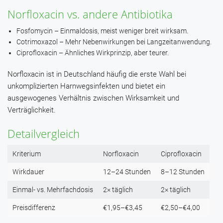
Norfloxacin vs. andere Antibiotika
Fosfomycin – Einmaldosis, meist weniger breit wirksam.
Cotrimoxazol – Mehr Nebenwirkungen bei Langzeitanwendung.
Ciprofloxacin – Ähnliches Wirkprinzip, aber teurer.
Norfloxacin ist in Deutschland häufig die erste Wahl bei
unkomplizierten Harnwegsinfekten und bietet ein
ausgewogenes Verhältnis zwischen Wirksamkeit und
Verträglichkeit.
Detailvergleich
Kriterium
Norfloxacin
Ciprofloxacin
Wirkdauer
12–24 Stunden
8–12 Stunden
Einmal- vs. Mehrfachdosis
2× täglich
2× täglich
Preisdifferenz
€1,95–€3,45
€2,50–€4,00