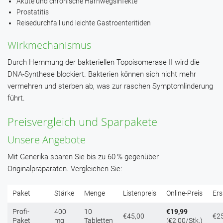
Akute und chronische Harnwegsinfekte
Prostatitis
Reisedurchfall und leichte Gastroenteritiden
Wirkmechanismus
Durch Hemmung der bakteriellen Topoisomerase II wird die
DNA-Synthese blockiert. Bakterien können sich nicht mehr
vermehren und sterben ab, was zur raschen Symptomlinderung
führt.
Preisvergleich und Sparpakete
Unsere Angebote
Mit Generika sparen Sie bis zu 60 % gegenüber
Originalpräparaten. Vergleichen Sie:
Paket
Stärke
Menge
Listenpreis
Online-Preis
Ers
Profi-
400
10
€19,99
€45,00
€2
Paket
mg
Tabletten
(€2,00/Stk.)