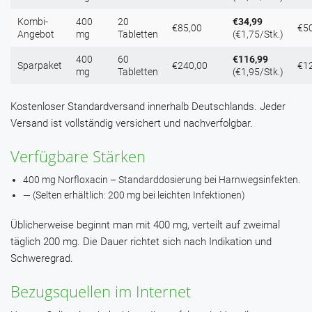
Kombi-
400
20
€34,99
€85,00
€5
Angebot
mg
Tabletten
(€1,75/Stk.)
400
60
€116,99
Sparpaket
€240,00
€1
mg
Tabletten
(€1,95/Stk.)
Kostenloser Standardversand innerhalb Deutschlands. Jeder
Versand ist vollständig versichert und nachverfolgbar.
Verfügbare Stärken
400 mg Norfloxacin – Standarddosierung bei Harnwegsinfekten.
— (Selten erhältlich: 200 mg bei leichten Infektionen)
Üblicherweise beginnt man mit 400 mg, verteilt auf zweimal
täglich 200 mg. Die Dauer richtet sich nach Indikation und
Schweregrad.
Bezugsquellen im Internet