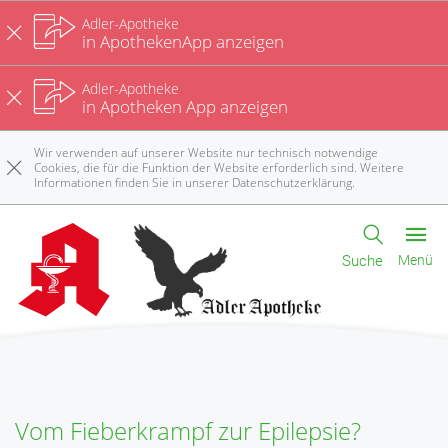
Adler-Apotheke
in ApothekenApp anzeigen
Adler-Apotheke
in Apotheken App anzeigen
Wir verwenden auf unserer Website nur technisch notwendige
Cookies, die für die Funktion der Website erforderlich sind. Weitere
Informationen finden Sie in unserer
Datenschutzerklärung
.
Suche
Menü
Vom Fieberkrampf zur Epilepsie?