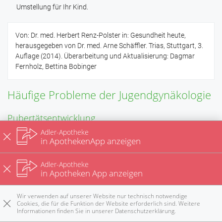
Umstellung für Ihr Kind.
Von: Dr. med. Herbert Renz-Polster in: Gesundheit heute,
herausgegeben von Dr. med. Arne Schäffler. Trias, Stuttgart, 3.
Auflage (2014). Überarbeitung und Aktualisierung: Dagmar
Fernholz, Bettina Bobinger
Häufige Probleme der Jugendgynäkologie
Pubertätsentwicklung
Adler-Apotheke
in ApothekenApp anzeigen
Die Pubertät zeigt sich bei Mädchen zwischen 10 und 12 Jahren
oft zuerst durch das Wachstum der Schamhaare (
Pubarche
).
Adler-Apotheke
Nur wenige Monate später beginnt dann auch die Brust zu
in Apotheken App anzeigen
wachsen (
Thelarche
). Bei etwa 20 % der Mädchen verhält es
sich umgekehrt, bei ihnen ist das Brustwachstum das erste
Wir verwenden auf unserer Website nur technisch notwendige
Pubertätszeichen. Häufig beginnt die Brustentwicklung
Cookies, die für die Funktion der Website erforderlich sind. Weitere
Informationen finden Sie in unserer
Datenschutzerklärung
.
zunächst einseitig, die Brüste können spannen und
Rezepte
Anrufen
E-Mail
Notdienst
nach oben