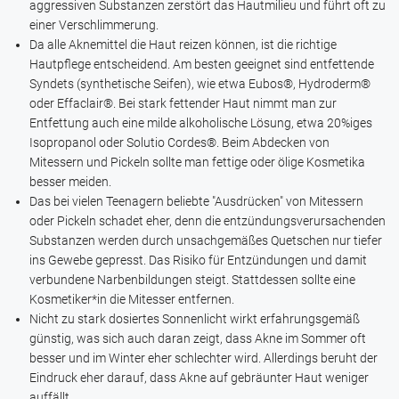
aggressiven Substanzen zerstört das Hautmilieu und führt oft zu
einer Verschlimmerung.
Da alle Aknemittel die Haut reizen können, ist die richtige
Hautpflege entscheidend. Am besten geeignet sind entfettende
Syndets (synthetische Seifen), wie etwa
Eubos®
,
Hydroderm®
oder
Effaclair®
. Bei stark fettender Haut nimmt man zur
Entfettung auch eine milde alkoholische Lösung, etwa 20%iges
Isopropanol oder
Solutio Cordes®
. Beim Abdecken von
Mitessern und Pickeln sollte man fettige oder ölige Kosmetika
besser meiden.
Das bei vielen Teenagern beliebte "Ausdrücken" von Mitessern
oder Pickeln schadet eher, denn die entzündungsverursachenden
Substanzen werden durch unsachgemäßes Quetschen nur tiefer
ins Gewebe gepresst. Das Risiko für Entzündungen und damit
verbundene Narbenbildungen steigt. Stattdessen sollte eine
Kosmetiker*in die Mitesser entfernen.
Nicht zu stark dosiertes Sonnenlicht wirkt erfahrungsgemäß
günstig, was sich auch daran zeigt, dass Akne im Sommer oft
besser und im Winter eher schlechter wird. Allerdings beruht der
Eindruck eher darauf, dass Akne auf gebräunter Haut weniger
auffällt.