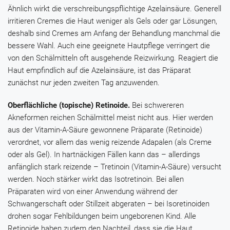
Ähnlich wirkt die verschreibungspflichtige
Azelainsäure
. Generell
irritieren Cremes die Haut weniger als Gels oder gar Lösungen,
deshalb sind Cremes am Anfang der Behandlung manchmal die
bessere Wahl. Auch eine geeignete Hautpflege verringert die
von den Schälmitteln oft ausgehende Reizwirkung. Reagiert die
Haut empfindlich auf die Azelainsäure, ist das Präparat
zunächst nur jeden zweiten Tag anzuwenden.
Oberflächliche (topische) Retinoide.
Bei schwereren
Akneformen reichen Schälmittel meist nicht aus. Hier werden
aus der Vitamin-A-Säure gewonnene Präparate (Retinoide)
verordnet, vor allem das wenig reizende
Adapalen
(als Creme
oder als Gel). In hartnäckigen Fällen kann das – allerdings
anfänglich stark reizende –
Tretinoin
(Vitamin-A-Säure) versucht
werden. Noch stärker wirkt das
Isotretinoin
. Bei allen
Präparaten wird von einer Anwendung während der
Schwangerschaft oder Stillzeit abgeraten – bei Isoretinoiden
drohen sogar Fehlbildungen beim ungeborenen Kind. Alle
Retinoide haben zudem den Nachteil, dass sie die Haut