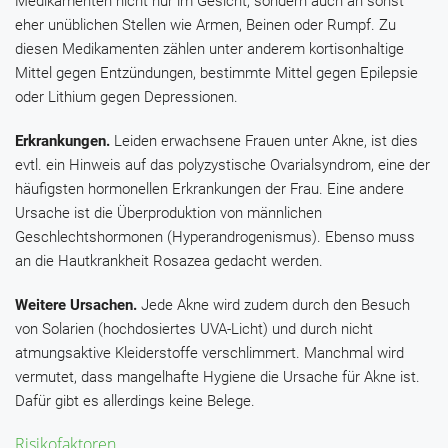
Medikamenten nicht nur im Gesicht, sondern auch an sonst
eher unüblichen Stellen wie Armen, Beinen oder Rumpf. Zu
diesen Medikamenten zählen unter anderem kortisonhaltige
Mittel gegen Entzündungen, bestimmte Mittel gegen Epilepsie
oder Lithium gegen Depressionen.
Erkrankungen.
Leiden erwachsene Frauen unter Akne, ist dies
evtl. ein Hinweis auf das polyzystische Ovarialsyndrom, eine der
häufigsten hormonellen Erkrankungen der Frau. Eine andere
Ursache ist die Überproduktion von männlichen
Geschlechtshormonen (Hyperandrogenismus). Ebenso muss
an die Hautkrankheit Rosazea gedacht werden.
Weitere Ursachen.
Jede Akne wird zudem durch den Besuch
von Solarien (hochdosiertes UVA-Licht) und durch nicht
atmungsaktive Kleiderstoffe verschlimmert. Manchmal wird
vermutet, dass mangelhafte Hygiene die Ursache für Akne ist.
Dafür gibt es allerdings keine Belege.
Risikofaktoren