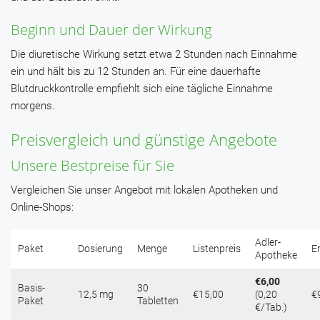
Beginn und Dauer der Wirkung
Die diuretische Wirkung setzt etwa 2 Stunden nach Einnahme
ein und hält bis zu 12 Stunden an. Für eine dauerhafte
Blutdruckkontrolle empfiehlt sich eine tägliche Einnahme
morgens.
Preisvergleich und günstige Angebote
Unsere Bestpreise für Sie
Vergleichen Sie unser Angebot mit lokalen Apotheken und
Online-Shops:
Adler-
Paket
Dosierung
Menge
Listenpreis
E
Apotheke
€6,00
Basis-
30
12,5 mg
€15,00
(0,20
€
Paket
Tabletten
€/Tab.)