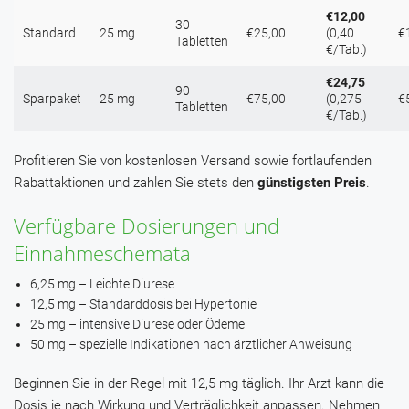
€12,00
30
Standard
25 mg
€25,00
(0,40
€
Tabletten
€/Tab.)
€24,75
90
Sparpaket
25 mg
€75,00
(0,275
€
Tabletten
€/Tab.)
Profitieren Sie von kostenlosen Versand sowie fortlaufenden
Rabattaktionen und zahlen Sie stets den
günstigsten Preis
.
Verfügbare Dosierungen und
Einnahmeschemata
6,25 mg – Leichte Diurese
12,5 mg – Standarddosis bei Hypertonie
25 mg – intensive Diurese oder Ödeme
50 mg – spezielle Indikationen nach ärztlicher Anweisung
Beginnen Sie in der Regel mit 12,5 mg täglich. Ihr Arzt kann die
Dosis je nach Wirkung und Verträglichkeit anpassen. Nehmen