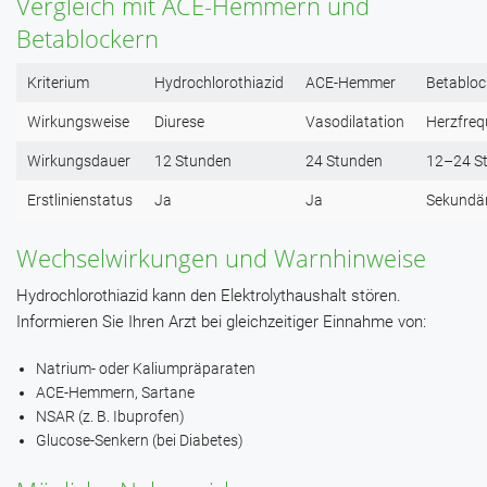
Vergleich mit ACE-Hemmern und
Betablockern
Kriterium
Hydrochlorothiazid
ACE-Hemmer
Betabloc
Wirkungsweise
Diurese
Vasodilatation
Herzfre
Wirkungsdauer
12 Stunden
24 Stunden
12–24 S
Erstlinienstatus
Ja
Ja
Sekundä
Wechselwirkungen und Warnhinweise
Hydrochlorothiazid kann den Elektrolythaushalt stören.
Informieren Sie Ihren Arzt bei gleichzeitiger Einnahme von:
Natrium- oder Kaliumpräparaten
ACE-Hemmern, Sartane
NSAR (z. B. Ibuprofen)
Glucose-Senkern (bei Diabetes)