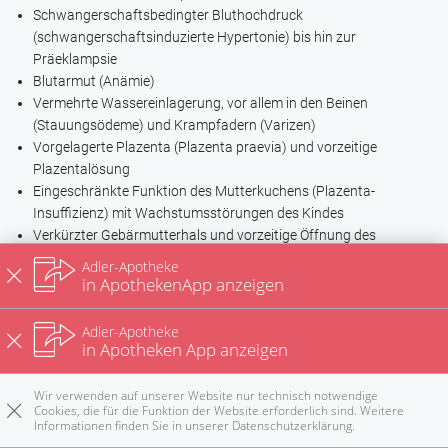
Schwangerschaftsbedingter Bluthochdruck
(schwangerschaftsinduzierte Hypertonie) bis hin zur
Präeklampsie
Blutarmut (Anämie)
Vermehrte Wassereinlagerung, vor allem in den Beinen
(Stauungsödeme) und Krampfadern (Varizen)
Vorgelagerte Plazenta (Plazenta praevia) und vorzeitige
Plazentalösung
Eingeschränkte Funktion des Mutterkuchens (Plazenta-
Insuffizienz) mit Wachstumsstörungen des Kindes
Verkürzter Gebärmutterhals und vorzeitige Öffnung des
Muttermunds (Zervix-Insuffizienz)
Adler-Apotheke
Nabelschnurumschlingungen
in ApothekenApp anzeigen
Blutübertragungen zwischen den Mehrlingen (Fetofetales
Transfusionssyndrom, FFTS), wodurch einer der Zwillinge viel
Adler-Apotheke
mehr Blut bekommt als der andere; dieser würde ohne
in Apotheken App anzeigen
mikrochirurgischen Verschluss der Gefäßverbindung im
Extremfall nicht überleben
Wir verwenden auf unserer Website nur technisch notwendige
Cookies, die für die Funktion der Website erforderlich sind. Weitere
Übermäßige Fruchtwasserbildung (Polyhydramnion).
Informationen finden Sie in unserer
Datenschutzerklärung
.
Rezepte
Anrufen
E-Mail
Notdienst
nach oben