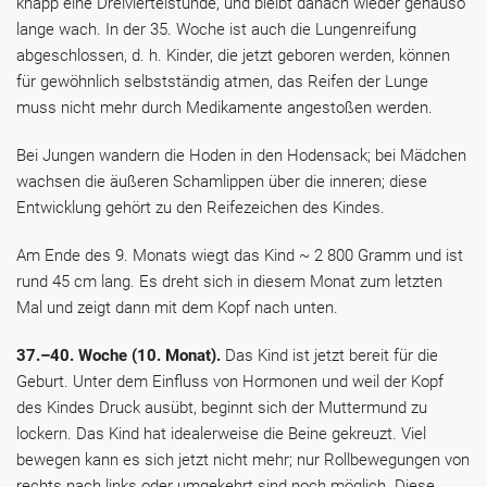
knapp eine Dreiviertelstunde, und bleibt danach wieder genauso
lange wach. In der 35. Woche ist auch die Lungenreifung
abgeschlossen, d. h. Kinder, die jetzt geboren werden, können
für gewöhnlich selbstständig atmen, das Reifen der Lunge
muss nicht mehr durch Medikamente angestoßen werden.
Bei Jungen wandern die Hoden in den Hodensack; bei Mädchen
wachsen die äußeren Schamlippen über die inneren; diese
Entwicklung gehört zu den Reifezeichen des Kindes.
Am Ende des 9. Monats wiegt das Kind ~ 2 800 Gramm und ist
rund 45 cm lang. Es dreht sich in diesem Monat zum letzten
Mal und zeigt dann mit dem Kopf nach unten.
37.–40. Woche (10. Monat).
Das Kind ist jetzt bereit für die
Geburt. Unter dem Einfluss von Hormonen und weil der Kopf
des Kindes Druck ausübt, beginnt sich der Muttermund zu
lockern. Das Kind hat idealerweise die Beine gekreuzt. Viel
bewegen kann es sich jetzt nicht mehr; nur Rollbewegungen von
rechts nach links oder umgekehrt sind noch möglich. Diese