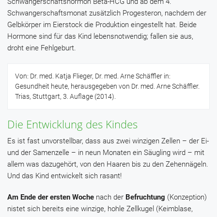
Schwangerschaftshormon Beta-HCG und ab dem 4.
Schwangerschaftsmonat zusätzlich Progesteron, nachdem der
Gelbkörper im Eierstock die Produktion eingestellt hat. Beide
Hormone sind für das Kind lebensnotwendig; fallen sie aus,
droht eine Fehlgeburt.
Von: Dr. med. Katja Flieger, Dr. med. Arne Schäffler in:
Gesundheit heute, herausgegeben von Dr. med. Arne Schäffler.
Trias, Stuttgart, 3. Auflage (2014).
Die Entwicklung des Kindes
Es ist fast unvorstellbar, dass aus zwei winzigen Zellen – der Ei-
und der Samenzelle – in neun Monaten ein Säugling wird – mit
allem was dazugehört, von den Haaren bis zu den Zehennägeln.
Und das Kind entwickelt sich rasant!
Am Ende der ersten Woche
nach der
Befruchtung
(Konzeption)
nistet sich bereits eine winzige, hohle Zellkugel (Keimblase,