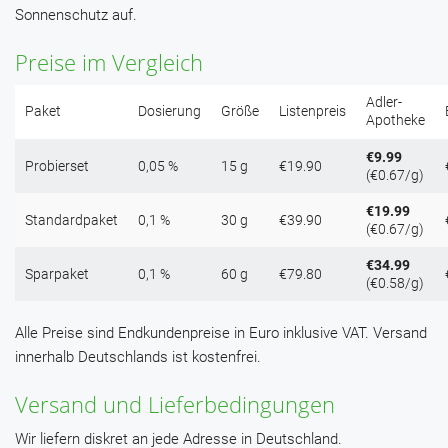
Sonnenschutz auf.
Preise im Vergleich
Adler-
Paket
Dosierung
Größe
Listenpreis
Apotheke
€9.99
Probierset
0,05 %
15 g
€19.90
(€0.67/g)
€19.99
Standardpaket
0,1 %
30 g
€39.90
(€0.67/g)
€34.99
Sparpaket
0,1 %
60 g
€79.80
(€0.58/g)
Alle Preise sind Endkundenpreise in Euro inklusive VAT. Versand
innerhalb Deutschlands ist kostenfrei.
Versand und Lieferbedingungen
Wir liefern diskret an jede Adresse in Deutschland.