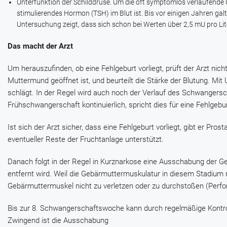
Unterfunktion der Schilddrüse. Um die oft symptomlos verlaufende U
stimulierendes Hormon (TSH) im Blut ist. Bis vor einigen Jahren galte
Untersuchung zeigt, dass sich schon bei Werten über 2,5 mU pro Lit
Das macht der Arzt
Um herauszufinden, ob eine Fehlgeburt vorliegt, prüft der Arzt nic
Muttermund geöffnet ist, und beurteilt die Stärke der Blutung. Mit
schlägt. In der Regel wird auch noch der Verlauf des Schwangersc
Frühschwangerschaft kontinuierlich, spricht dies für eine Fehlgebur
Ist sich der Arzt sicher, dass eine Fehlgeburt vorliegt, gibt er P
eventueller Reste der Fruchtanlage unterstützt.
Danach folgt in der Regel in Kurznarkose eine Ausschabung der G
entfernt wird. Weil die Gebärmuttermuskulatur in diesem Stadium r
Gebärmuttermuskel nicht zu verletzen oder zu durchstoßen (Perfor
Bis zur 8. Schwangerschaftswoche kann durch regelmäßige Kontro
Zwingend ist die Ausschabung