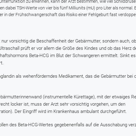
nterfunktion zu erkennen, kann der Arzt bestimmen, wie viel Schilddrüse
n dabei TSH-Werte von vier bis fünf Milliunits (mU) pro Liter als normal. E
er in der Frühschwangerschaft das Risiko einer Fehlgeburt fast verdoppel
ht nur vorsichtig die Beschaffenheit der Gebärmutter, sondern auch, o
 Ultraschall prüft er vor allem die Größe des Kindes und ob das Herz 
haftshormons Beta-HCG im Blut der Schwangeren ermittelt. Sinkt es 
t.
rostaglandin als wehenförderndes Medikament, das die Gebärmutter bei 
ebärmutterinnenwand (instrumentelle Kürettage), mit der etwaiges 
echt locker ist, muss der Arzt sehr vorsichtig vorgehen, um den
ation). Der Eingriff wird im Krankenhaus ambulant durchgeführt.
llen des Beta-HCG-Wertes gegebenenfalls auf die Ausschabung verz