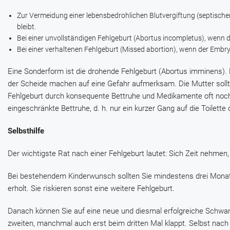
Zur Vermeidung einer lebensbedrohlichen Blutvergiftung (septische
bleibt.
Bei einer unvollständigen Fehlgeburt (Abortus incompletus), wenn 
Bei einer verhaltenen Fehlgeburt (Missed abortion), wenn der Embry
Eine Sonderform ist die drohende Fehlgeburt (Abortus imminens). 
der Scheide machen auf eine Gefahr aufmerksam. Die Mutter sollte
Fehlgeburt durch konsequente Bettruhe und Medikamente oft noch 
eingeschränkte Bettruhe, d. h. nur ein kurzer Gang auf die Toilette
Selbsthilfe
Der wichtigste Rat nach einer Fehlgeburt lautet: Sich Zeit nehme
Bei bestehendem Kinderwunsch sollten Sie mindestens drei Monat
erholt. Sie riskieren sonst eine weitere Fehlgeburt.
Danach können Sie auf eine neue und diesmal erfolgreiche Schwa
zweiten, manchmal auch erst beim dritten Mal klappt. Selbst nach