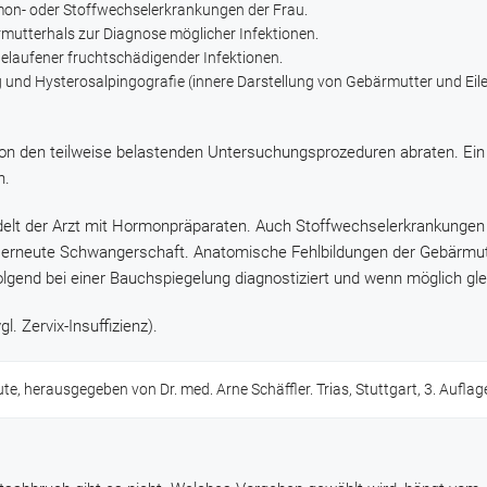
mon- oder Stoffwechselerkrankungen der Frau.
utterhals zur Diagnose möglicher Infektionen.
elaufener fruchtschädigender Infektionen.
g und Hysterosalpingografie (innere Darstellung von Gebärmutter und Eilei
von den teilweise belastenden Untersuchungsprozeduren abraten. Ein
n.
lt der Arzt mit Hormonpräparaten. Auch Stoffwechselerkrankungen
ine erneute Schwangerschaft. Anatomische Fehlbildungen der Gebärmu
end bei einer Bauchspiegelung diagnostiziert und wenn möglich gleic
. Zervix-Insuffizienz).
ute, herausgegeben von Dr. med. Arne Schäffler. Trias, Stuttgart, 3. Auflag