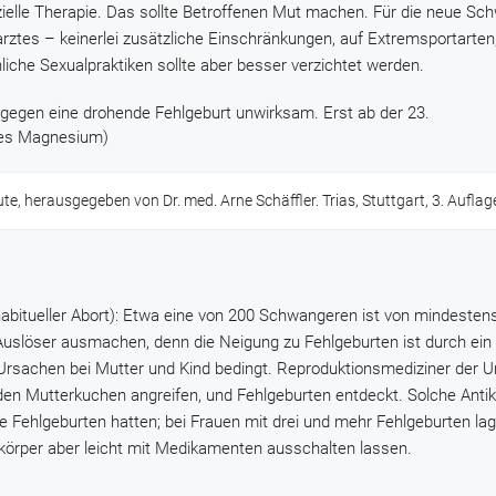
elle Therapie. Das sollte Betroffenen Mut machen. Für die neue Sc
rztes – keinerlei zusätzliche Einschränkungen, auf Extremsportarten
che Sexualpraktiken sollte aber besser verzichtet werden.
gen eine drohende Fehlgeburt unwirksam. Erst ab der 23.
ches Magnesium)
ute, herausgegeben von Dr. med. Arne Schäffler. Trias, Stuttgart, 3. Auflag
, habitueller Abort): Etwa eine von 200 Schwangeren ist von mindestens
 Auslöser ausmachen, denn die Neigung zu Fehlgeburten ist durch ein
sachen bei Mutter und Kind bedingt. Reproduktionsmediziner der Un
n Mutterkuchen angreifen, und Fehlgeburten entdeckt. Solche Anti
e Fehlgeburten hatten; bei Frauen mit drei und mehr Fehlgeburten lag
ikörper aber leicht mit Medikamenten ausschalten lassen.