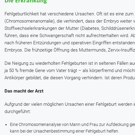
Die Erkrankung
Fehlgeburtlichkeit hat verschiedene Ursachen. Oft ist es eine z
(Chromosomenanomalie), die verhindert, dass der Embryo weiter
Stoffwechselerkrankungen der Mutter (Diabetes, Schilddrüsenerkra
führen, dass eine Schwangerschaft nicht aufrechterhalten wird. 
nach früheren Entzündungen und operativen Eingriffen entstand
Embryos. Die frühzeitige Öffnung des Muttermunds, Zervix-Insuffiz
Die Neigung zu wiederholten Fehlgeburten ist in seltenen Fällen 
ja 50 % fremde Gene vom Vater trägt – als körperfremd und möch
Antikörper gebildet, die diesen Vorgang verhindern. Ist deren Prod
Das macht der Arzt
Aufgrund der vielen möglichen Ursachen einer Fehlgeburt werden 
durchgeführt:
Eine Chromosomenanalyse von Mann und Frau zur Aufdeckung gen
kann bei der Ursachenbestimmung einer Fehlgeburt helfen.