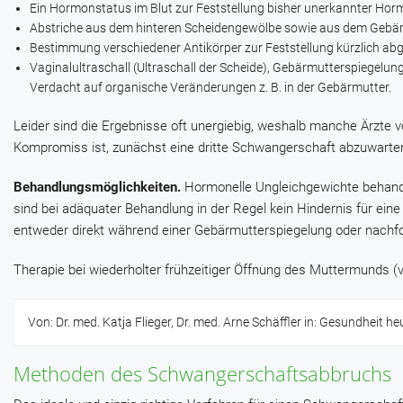
Ein Hormonstatus im Blut zur Feststellung bisher unerkannter Hor
Abstriche aus dem hinteren Scheidengewölbe sowie aus dem Gebärm
Bestimmung verschiedener Antikörper zur Feststellung kürzlich abg
Vaginalultraschall (Ultraschall der Scheide), Gebärmutterspiegelun
Verdacht auf organische Veränderungen z. B. in der Gebärmutter.
Leider sind die Ergebnisse oft unergiebig, weshalb manche Ärzte 
Kompromiss ist, zunächst eine dritte Schwangerschaft abzuwarte
Behandlungsmöglichkeiten.
Hormonelle Ungleichgewichte behande
sind bei adäquater Behandlung in der Regel kein Hindernis für e
entweder direkt während einer Gebärmutterspiegelung oder nachfolg
Therapie bei wiederholter frühzeitiger Öffnung des Muttermunds (vgl
Von: Dr. med. Katja Flieger, Dr. med. Arne Schäffler in: Gesundheit he
Methoden des Schwangerschaftsabbruchs