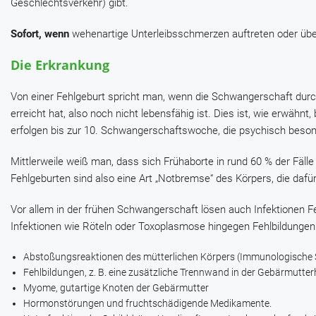
Geschlechtsverkehr) gibt.
Sofort, wenn
wehenartige Unterleibsschmerzen auftreten oder übe
Die Erkrankung
Von einer Fehlgeburt spricht man, wenn die Schwangerschaft dur
erreicht hat, also noch nicht lebensfähig ist. Dies ist, wie erwähn
erfolgen bis zur 10. Schwangerschaftswoche, die psychisch beson
Mittlerweile weiß man, dass sich Frühaborte in rund 60 % der Fäll
Fehlgeburten sind also eine Art „Notbremse“ des Körpers, die dafür
Vor allem in der frühen Schwangerschaft lösen auch Infektionen Fe
Infektionen wie Röteln oder Toxoplasmose hingegen Fehlbildunge
Abstoßungsreaktionen des mütterlichen Körpers (Immunologische St
Fehlbildungen, z. B. eine zusätzliche Trennwand in der Gebärmutte
Myome, gutartige Knoten der Gebärmutter
Hormonstörungen und fruchtschädigende Medikamente.