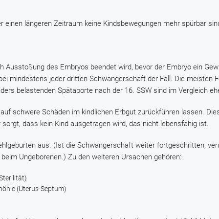
r einen längeren Zeitraum keine Kindsbewegungen mehr spürbar sin
ch Ausstoßung des Embryos beendet wird, bevor der Embryo ein Gewi
t, bei mindestens jeder dritten Schwangerschaft der Fall. Die meisten 
ders belastenden Spätaborte nach der 16. SSW sind im Vergleich ehe
e auf schwere Schäden im kindlichen Erbgut zurückführen lassen. Die
 sorgt, dass kein Kind ausgetragen wird, das nicht lebensfähig ist.
hlgeburten aus. (Ist die Schwangerschaft weiter fortgeschritten, ve
n beim Ungeborenen.) Zu den weiteren Ursachen gehören:
erilität)
rhöhle (Uterus-Septum)