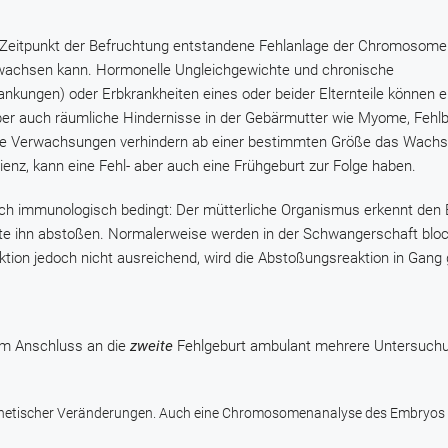
um Zeitpunkt der Befruchtung entstandene Fehlanlage der Chromosom
 wachsen kann. Hormonelle Ungleichgewichte und chronische
nkungen) oder Erbkrankheiten eines oder beider Elternteile können e
Aber auch räumliche Hindernisse in der Gebärmutter wie Myome, Fehlb
ene Verwachsungen verhindern ab einer bestimmten Größe das Wach
ienz, kann eine Fehl- aber auch eine Frühgeburt zur Folge haben.
auch immunologisch bedingt: Der mütterliche Organismus erkennt den
te ihn abstoßen. Normalerweise werden in der Schwangerschaft blo
uktion jedoch nicht ausreichend, wird die Abstoßungsreaktion in Gang 
im Anschluss an die
zweite
Fehlgeburt ambulant mehrere Untersuch
etischer Veränderungen. Auch eine Chromosomenanalyse des Embryos 