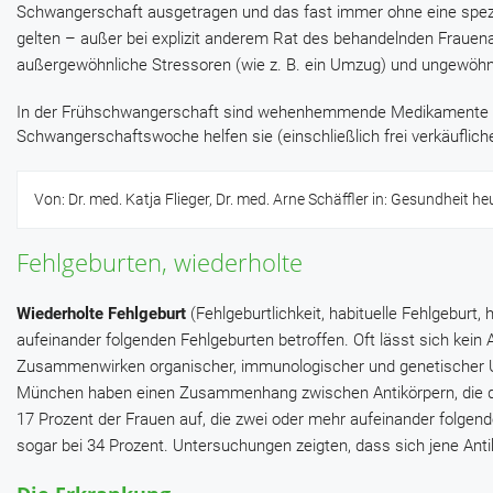
Schwangerschaft ausgetragen und das fast immer ohne eine spezi
gelten – außer bei explizit anderem Rat des behandelnden Frauena
außergewöhnliche Stressoren (wie z. B. ein Umzug) und ungewöhnli
In der Frühschwangerschaft sind wehenhemmende Medikamente ge
Schwangerschaftswoche helfen sie (einschließlich frei verkäufli
Von: Dr. med. Katja Flieger, Dr. med. Arne Schäffler in: Gesundheit he
Fehlgeburten, wiederholte
Wiederholte Fehlgeburt
(Fehlgeburtlichkeit, habituelle Fehlgeburt
aufeinander folgenden Fehlgeburten betroffen. Oft lässt sich kein
Zusammenwirken organischer, immunologischer und genetischer Ur
München haben einen Zusammenhang zwischen Antikörpern, die de
17 Prozent der Frauen auf, die zwei oder mehr aufeinander folgend
sogar bei 34 Prozent. Untersuchungen zeigten, dass sich jene Ant