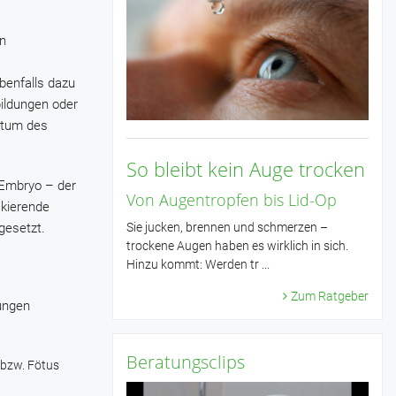
en
benfalls dazu
ildungen oder
stum des
So bleibt kein Auge trocken
 Embryo – der
Von Augentropfen bis Lid-Op
ckierende
Sie jucken, brennen und schmerzen –
gesetzt.
trockene Augen haben es wirklich in sich.
Hinzu kommt: Werden tr ...
Zum Ratgeber
ungen
Beratungsclips
bzw. Fötus