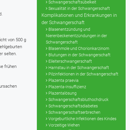
Schwangerschaftsübelkeit
Sexualität in der Schwangerschaft
d.
Komplikationen und Erkrankungen in
der Schwangerschaft
Blasenentzündung und
Nierenbeckenentzündungen in der
cht von 500 g
Schwangerschaft
Fehlgeburten
Blasenmole und Chorionkarzinom
r selten.
Blutungen in der Schwangerschaft
Eileiterschwangerschaft
se frühen
Harnstau in der Schwangerschaft
Pilzinfektionen in der Schwangerschaft
Plazenta praevia
rursachen
Plazenta-Insuffizienz
Plazentalösung
Schwangerschaftsbluthochdruck
Schwangerschaftsdiabetes
Schwangerschaftserbrechen
Vorgeburtliche Infektionen des Kindes
Vorzeitige Wehen