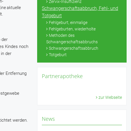
n-
Zervix-Insuffizienz
ine aktuelle
Schwangerschaftsabbruch, Fehl- und
t.
Totgeburt
Fehlgeburt, einmalige
Fehlgeburten, wiederholte
Methoden des
b der
Schwangerschaftsabbruchs
des Kindes noch
Schwangerschaftsabbruch
in der
Totgeburt
der Entfernung
Partnerapotheke
Restgewebe
zur Webseite
News
ichtet werden.