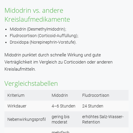
Midodrin vs. andere
Kreislaufmedikamente
Midodrin (Desmethylmidodrin);
Fludrocortison (Corticoid-Auffüllung);
Droxidopa (Norepinephrin-Vorstufe).
Midodrin punktet durch schnelle Wirkung und gute
Verträglichkeit im Vergleich zu Corticoiden oder anderen
Kreislaufmitteln.
Vergleichstabellen
Kriterium
Midodrin
Fludrocortison
Wirkdauer
4–6 Stunden
24 Stunden
gering bis
erhöhtes Salz-Wasser-
Nebenwirkungsprofil
moderat
Retention
mehrfach