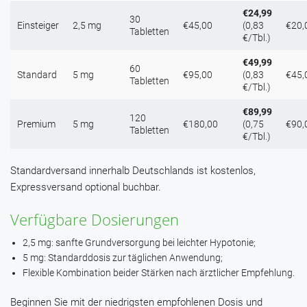
€24,99
30
Einsteiger
2,5 mg
€45,00
(0,83
€20,
Tabletten
€/Tbl.)
€49,99
60
Standard
5 mg
€95,00
(0,83
€45,
Tabletten
€/Tbl.)
€89,99
120
Premium
5 mg
€180,00
(0,75
€90,
Tabletten
€/Tbl.)
Standardversand innerhalb Deutschlands ist kostenlos,
Expressversand optional buchbar.
Verfügbare Dosierungen
2,5 mg: sanfte Grundversorgung bei leichter Hypotonie;
5 mg: Standarddosis zur täglichen Anwendung;
Flexible Kombination beider Stärken nach ärztlicher Empfehlung.
Beginnen Sie mit der niedrigsten empfohlenen Dosis und