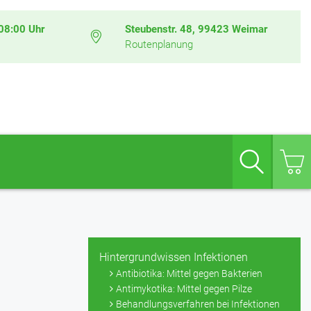
08:00 Uhr
Steubenstr. 48, 99423 Weimar
Routenplanung
Suche
Hintergrundwissen Infektionen
Antibiotika: Mittel gegen Bakterien
Antimykotika: Mittel gegen Pilze
Behandlungsverfahren bei Infektionen