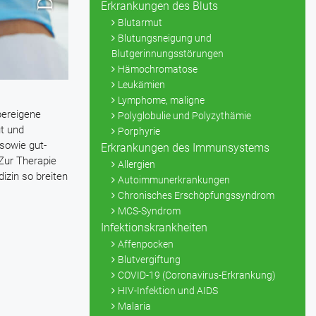
Erkrankungen des Bluts
Blutarmut
Blutungsneigung und
Blutgerinnungsstörungen
Hämochromatose
Leukämien
Lymphome, maligne
pereigene
Polyglobulie und Polyzythämie
ut und
Porphyrie
sowie gut-
Erkrankungen des Immunsystems
 Zur Therapie
Allergien
izin so breiten
Autoimmunerkrankungen
Chronisches Erschöpfungssyndrom
MCS-Syndrom
Infektionskrankheiten
Affenpocken
Blutvergiftung
COVID-19 (Coronavirus-Erkrankung)
HIV-Infektion und AIDS
Malaria