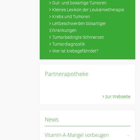
Gut- und bösartige Tumoren
Kleines Lexikon der Leukämietherapie
Krebs und Tumoren
Leitbeschwerden bösartiger
Erkrankungen
Tumorbedingte Schmerzen
Tumordiagnostik
Wer ist krebsgefährdet?
Partnerapotheke
zur Webseite
News
Vitamin-A-Mangel vorbeugen