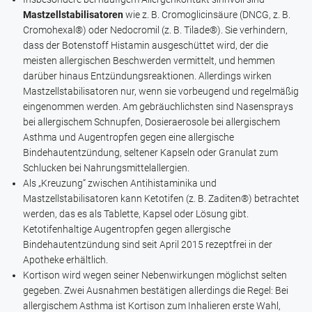
Mastzellstabilisatoren
wie z. B.
Cromoglicinsäure
(
DNCG
, z. B.
Cromohexal®
) oder
Nedocromil
(z. B.
Tilade®
). Sie verhindern,
dass der Botenstoff Histamin ausgeschüttet wird, der die
meisten allergischen Beschwerden vermittelt, und hemmen
darüber hinaus Entzündungsreaktionen. Allerdings wirken
Mastzellstabilisatoren nur, wenn sie vorbeugend und regelmäßig
eingenommen werden. Am gebräuchlichsten sind Nasensprays
bei allergischem Schnupfen, Dosieraerosole bei allergischem
Asthma und Augentropfen gegen eine allergische
Bindehautentzündung, seltener Kapseln oder Granulat zum
Schlucken bei Nahrungsmittelallergien.
Als „Kreuzung“ zwischen Antihistaminika und
Mastzellstabilisatoren kann
Ketotifen
(z. B.
Zaditen®
) betrachtet
werden, das es als Tablette, Kapsel oder Lösung gibt.
Ketotifenhaltige Augentropfen gegen allergische
Bindehautentzündung sind seit April 2015 rezeptfrei in der
Apotheke erhältlich.
Kortison wird wegen seiner Nebenwirkungen möglichst selten
gegeben. Zwei Ausnahmen bestätigen allerdings die Regel: Bei
allergischem Asthma ist Kortison zum Inhalieren erste Wahl,