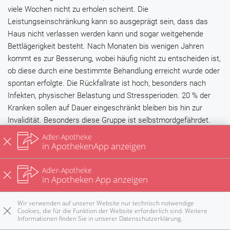
viele Wochen nicht zu erholen scheint. Die
Leistungseinschränkung kann so ausgeprägt sein, dass das
Haus nicht verlassen werden kann und sogar weitgehende
Bettlägerigkeit besteht. Nach Monaten bis wenigen Jahren
kommt es zur Besserung, wobei häufig nicht zu entscheiden ist,
ob diese durch eine bestimmte Behandlung erreicht wurde oder
spontan erfolgte. Die Rückfallrate ist hoch, besonders nach
Infekten, physischer Belastung und Stressperioden. 20 % der
Kranken sollen auf Dauer eingeschränkt bleiben bis hin zur
Invalidität. Besonders diese Gruppe ist selbstmordgefährdet.
Eine andere Verlaufsform beginnt schleichend und
Adler-Apotheke
verschlechtert sich über die Zeit, die Chancen auf Erholung sind
in ApothekenApp anzeigen
hier wesentlich niedriger.
Adler-Apotheke
in Apotheken App anzeigen
Das macht der Arzt
Die Diagnose eines chronischen Erschöpfungssyndroms ist
Wir verwenden auf unserer Website nur technisch notwendige
Cookies, die für die Funktion der Website erforderlich sind. Weitere
eine Ausschlussdiagnose, das heißt, alle anderen Krankheiten
Informationen finden Sie in unserer
Datenschutzerklärung
.
Rezepte
Anrufen
E-Mail
Notdienst
nach oben
(wie Schlafstörungen oder Depression), die ähnliche