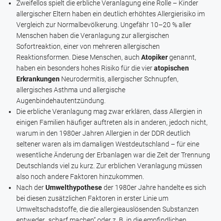
Zweifellos spielt die erbliche Veranlagung eine Rolle – Kinder
allergischer Eltern haben ein deutlich erhöhtes Allergierisiko im
Vergleich zur Normalbevölkerung. Ungefähr 10–20 % aller
Menschen haben die Veranlagung zur allergischen
Sofortreaktion, einer von mehreren allergischen
Reaktionsformen. Diese Menschen, auch
Atopiker
genannt,
haben ein besonders hohes Risiko für die vier
atopischen
Erkrankungen
Neurodermitis, allergischer Schnupfen,
allergisches Asthma und allergische
Augenbindehautentzündung.
Die erbliche Veranlagung mag zwar erklären, dass Allergien in
einigen Familien häufiger auftreten als in anderen, jedoch nicht,
warum in den 1980er Jahren Allergien in der DDR deutlich
seltener waren als im damaligen Westdeutschland – für eine
wesentliche Änderung der Erbanlagen war die Zeit der Trennung
Deutschlands viel zu kurz. Zur erblichen Veranlagung müssen
also noch andere Faktoren hinzukommen.
Nach der
Umwelthypothese
der 1980er Jahre handelte es sich
bei diesen zusätzlichen Faktoren in erster Linie um
Umweltschadstoffe, die die allergieauslösenden Substanzen
entweder „scharf machen“ oder z. B. in die empfindlichen