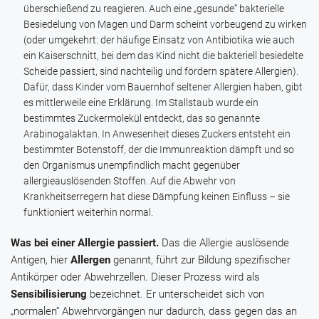
überschießend zu reagieren. Auch eine „gesunde“ bakterielle
Besiedelung von Magen und Darm scheint vorbeugend zu wirken
(oder umgekehrt: der häufige Einsatz von Antibiotika wie auch
ein Kaiserschnitt, bei dem das Kind nicht die bakteriell besiedelte
Scheide passiert, sind nachteilig und fördern spätere Allergien).
Dafür, dass Kinder vom Bauernhof seltener Allergien haben, gibt
es mittlerweile eine Erklärung. Im Stallstaub wurde ein
bestimmtes Zuckermolekül entdeckt, das so genannte
Arabinogalaktan. In Anwesenheit dieses Zuckers entsteht ein
bestimmter Botenstoff, der die Immunreaktion dämpft und so
den Organismus unempfindlich macht gegenüber
allergieauslösenden Stoffen. Auf die Abwehr von
Krankheitserregern hat diese Dämpfung keinen Einfluss – sie
funktioniert weiterhin normal.
Was bei einer Allergie passiert.
Das die Allergie auslösende
Antigen, hier
Allergen
genannt, führt zur Bildung spezifischer
Antikörper oder Abwehrzellen. Dieser Prozess wird als
Sensibilisierung
bezeichnet. Er unterscheidet sich von
„normalen“ Abwehrvorgängen nur dadurch, dass gegen das an