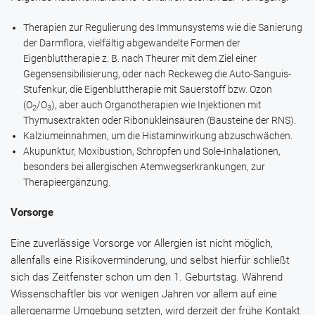
Therapien zur Regulierung des Immunsystems wie die Sanierung
der Darmflora, vielfältig abgewandelte Formen der
Eigenbluttherapie z. B. nach Theurer mit dem Ziel einer
Gegensensibilisierung, oder nach Reckeweg die Auto-Sanguis-
Stufenkur, die Eigenbluttherapie mit Sauerstoff bzw. Ozon
(O
/O
), aber auch Organotherapien wie Injektionen mit
2
3
Thymusextrakten oder Ribonukleinsäuren (Bausteine der RNS).
Kalziumeinnahmen, um die Histaminwirkung abzuschwächen.
Akupunktur, Moxibustion, Schröpfen und Sole-Inhalationen,
besonders bei allergischen Atemwegserkrankungen, zur
Therapieergänzung.
Vorsorge
Eine zuverlässige Vorsorge vor Allergien ist nicht möglich,
allenfalls eine Risikoverminderung, und selbst hierfür schließt
sich das Zeitfenster schon um den 1. Geburtstag. Während
Wissenschaftler bis vor wenigen Jahren vor allem auf eine
allergenarme Umgebung setzten, wird derzeit der frühe Kontakt