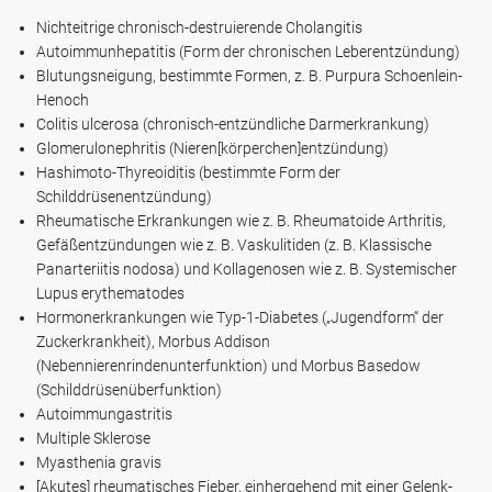
Nichteitrige chronisch-destruierende Cholangitis
Autoimmunhepatitis (Form der chronischen Leberentzündung)
Blutungsneigung, bestimmte Formen, z. B. Purpura Schoenlein-
Henoch
Colitis ulcerosa (chronisch-entzündliche Darmerkrankung)
Glomerulonephritis (Nieren[körperchen]entzündung)
Hashimoto-Thyreoiditis (bestimmte Form der
Schilddrüsenentzündung)
Rheumatische Erkrankungen wie z. B. Rheumatoide Arthritis,
Gefäßentzündungen wie z. B. Vaskulitiden (z. B. Klassische
Panarteriitis nodosa) und Kollagenosen wie z. B. Systemischer
Lupus erythematodes
Hormonerkrankungen wie Typ-1-Diabetes („Jugendform“ der
Zuckerkrankheit), Morbus Addison
(Nebennierenrindenunterfunktion) und Morbus Basedow
(Schilddrüsenüberfunktion)
Autoimmungastritis
Multiple Sklerose
Myasthenia gravis
[Akutes] rheumatisches Fieber, einhergehend mit einer Gelenk-