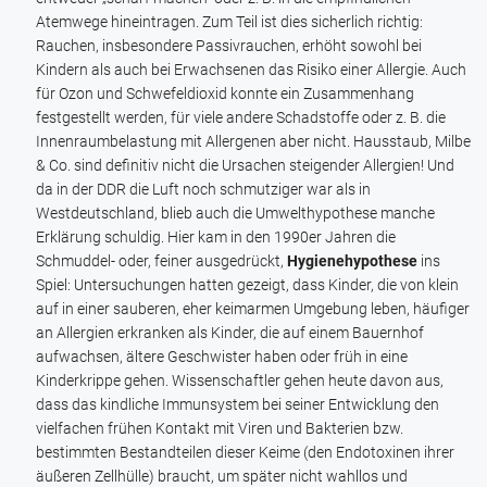
Atemwege hineintragen. Zum Teil ist dies sicherlich richtig:
Rauchen, insbesondere Passivrauchen, erhöht sowohl bei
Kindern als auch bei Erwachsenen das Risiko einer Allergie. Auch
für Ozon und Schwefeldioxid konnte ein Zusammenhang
festgestellt werden, für viele andere Schadstoffe oder z. B. die
Innenraumbelastung mit Allergenen aber nicht. Hausstaub, Milbe
& Co. sind definitiv nicht die Ursachen steigender Allergien! Und
da in der DDR die Luft noch schmutziger war als in
Westdeutschland, blieb auch die Umwelthypothese manche
Erklärung schuldig. Hier kam in den 1990er Jahren die
Schmuddel- oder, feiner ausgedrückt,
Hygienehypothese
ins
Spiel: Untersuchungen hatten gezeigt, dass Kinder, die von klein
auf in einer sauberen, eher keimarmen Umgebung leben, häufiger
an Allergien erkranken als Kinder, die auf einem Bauernhof
aufwachsen, ältere Geschwister haben oder früh in eine
Kinderkrippe gehen. Wissenschaftler gehen heute davon aus,
dass das kindliche Immunsystem bei seiner Entwicklung den
vielfachen frühen Kontakt mit Viren und Bakterien bzw.
bestimmten Bestandteilen dieser Keime (den Endotoxinen ihrer
äußeren Zellhülle) braucht, um später nicht wahllos und