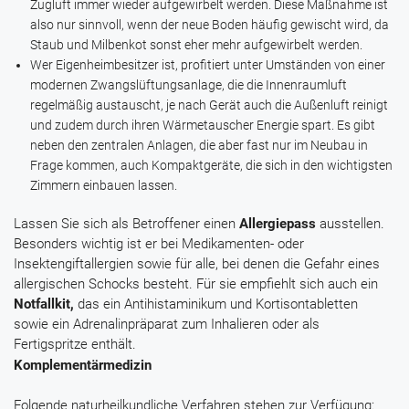
Zugluft immer wieder aufgewirbelt werden. Diese Maßnahme ist
also nur sinnvoll, wenn der neue Boden häufig gewischt wird, da
Staub und Milbenkot sonst eher mehr aufgewirbelt werden.
Wer Eigenheimbesitzer ist, profitiert unter Umständen von einer
modernen Zwangslüftungsanlage, die die Innenraumluft
regelmäßig austauscht, je nach Gerät auch die Außenluft reinigt
und zudem durch ihren Wärmetauscher Energie spart. Es gibt
neben den zentralen Anlagen, die aber fast nur im Neubau in
Frage kommen, auch Kompaktgeräte, die sich in den wichtigsten
Zimmern einbauen lassen.
Lassen Sie sich als Betroffener einen
Allergiepass
ausstellen.
Besonders wichtig ist er bei Medikamenten- oder
Insektengiftallergien sowie für alle, bei denen die Gefahr eines
allergischen Schocks besteht. Für sie empfiehlt sich auch ein
Notfallkit,
das ein Antihistaminikum und Kortisontabletten
sowie ein Adrenalinpräparat zum Inhalieren oder als
Fertigspritze enthält.
Komplementärmedizin
Folgende naturheilkundliche Verfahren stehen zur Verfügung: