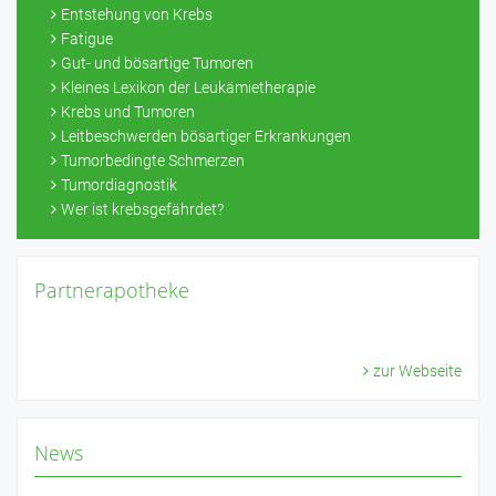
Entstehung von Krebs
Fatigue
Gut- und bösartige Tumoren
Kleines Lexikon der Leukämietherapie
Krebs und Tumoren
Leitbeschwerden bösartiger Erkrankungen
Tumorbedingte Schmerzen
Tumordiagnostik
Wer ist krebsgefährdet?
Partnerapotheke
zur Webseite
News