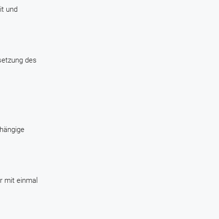
it und
isetzung des
bhängige
r mit einmal