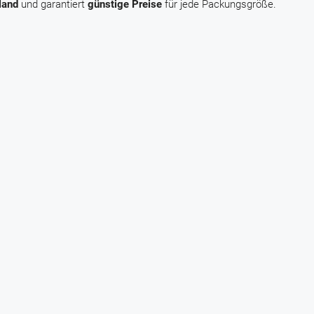
land
und garantiert
günstige Preise
für jede Packungsgröße.