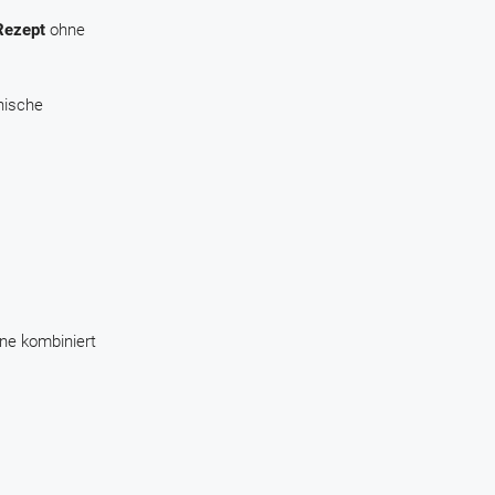
Rezept
ohne
nische
äne kombiniert