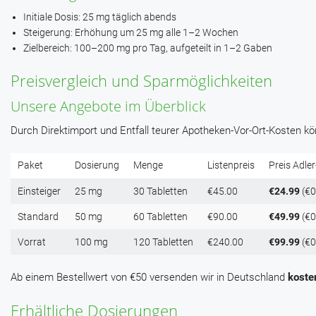
Initiale Dosis: 25 mg täglich abends
Steigerung: Erhöhung um 25 mg alle 1–2 Wochen
Zielbereich: 100–200 mg pro Tag, aufgeteilt in 1–2 Gaben
Preisvergleich und Sparmöglichkeiten
Unsere Angebote im Überblick
Durch Direktimport und Entfall teurer Apotheken-Vor-Ort-Kosten k
Paket
Dosierung
Menge
Listenpreis
Preis Adle
Einsteiger
25 mg
30 Tabletten
€45.00
€24.99
(€0
Standard
50 mg
60 Tabletten
€90.00
€49.99
(€0
Vorrat
100 mg
120 Tabletten
€240.00
€99.99
(€0
Ab einem Bestellwert von €50 versenden wir in Deutschland
koste
Erhältliche Dosierungen