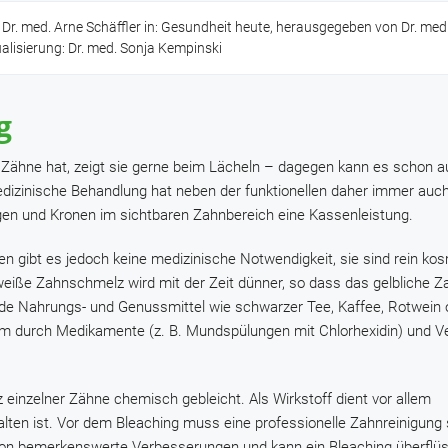
 Dr. med. Arne Schäffler in: Gesundheit heute, herausgegeben von Dr. med
ualisierung: Dr. med. Sonja Kempinski
g
 Zähne hat, zeigt sie gerne beim Lächeln – dagegen kann es schon au
izinische Behandlung hat neben der funktionellen daher immer auch
en und Kronen im sichtbaren Zahnbereich eine Kassenleistung.
gibt es jedoch keine medizinische Notwendigkeit, sie sind rein kos
eiße Zahnschmelz wird mit der Zeit dünner, so dass das gelbliche Z
de Nahrungs- und Genussmittel wie schwarzer Tee, Kaffee, Rotwein 
m durch Medikamente (z. B. Mundspülungen mit Chlorhexidin) und Ve
einzelner Zähne chemisch gebleicht. Als Wirkstoff dient vor allem
halten ist. Vor dem Bleaching muss eine professionelle Zahnreinigung s
chon bemerkenswerte Verbesserungen und kann ein Bleaching überflü