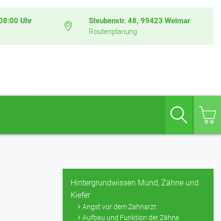
08:00 Uhr
Steubenstr. 48, 99423 Weimar
Routenplanung
Suche
Hintergrundwissen Mund, Zähne und
Kiefer
Angst vor dem Zahnarzt
Aufbau und Funktion der Zähne