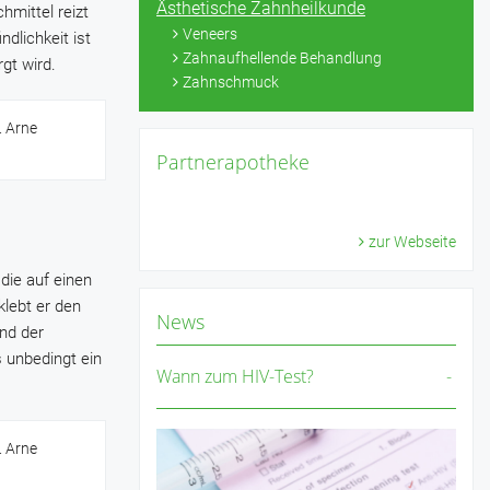
Ästhetische Zahnheilkunde
hmittel reizt
Veneers
dlichkeit ist
Zahnaufhellende Behandlung
gt wird.
Zahnschmuck
. Arne
Partnerapotheke
zur Webseite
die auf einen
lebt er den
News
nd der
 unbedingt ein
Wann zum HIV-Test?
. Arne