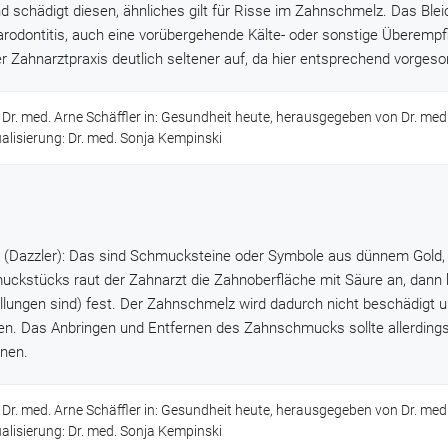
d schädigt diesen, ähnliches gilt für Risse im Zahnschmelz. Das Bleic
odontitis, auch eine vorübergehende Kälte- oder sonstige Überempfin
Zahnarztpraxis deutlich seltener auf, da hier entsprechend vorgesor
 Dr. med. Arne Schäffler in: Gesundheit heute, herausgegeben von Dr. med
ualisierung: Dr. med. Sonja Kempinski
(Dazzler): Das sind Schmucksteine oder Symbole aus dünnem Gold, 
kstücks raut der Zahnarzt die Zahnoberfläche mit Säure an, dann k
lungen sind) fest. Der Zahnschmelz wird dadurch nicht beschädigt u
en. Das Anbringen und Entfernen des Zahnschmucks sollte allerdings
hnen.
 Dr. med. Arne Schäffler in: Gesundheit heute, herausgegeben von Dr. med
ualisierung: Dr. med. Sonja Kempinski