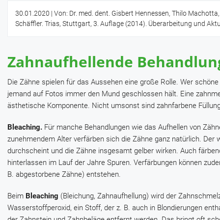
30.01.2020
| Von: Dr. med. dent. Gisbert Hennessen, Thilo Machotta,
Schäffler. Trias, Stuttgart, 3. Auflage (2014). Überarbeitung und Akt
Zahnaufhellende Behandlun
Die Zähne spielen für das Aussehen eine große Rolle. Wer schöne
jemand auf Fotos immer den Mund geschlossen hält. Eine zahnmed
ästhetische Komponente. Nicht umsonst sind zahnfarbene Füllung
Bleaching.
Für manche Behandlungen wie das Aufhellen von Zähnen 
zunehmendem Alter verfärben sich die Zähne ganz natürlich. Der w
durchscheint und die Zähne insgesamt gelber wirken. Auch färben
hinterlassen im Lauf der Jahre Spuren. Verfärbungen können zude
B. abgestorbene Zähne) entstehen.
Beim
Bleaching
(Bleichung, Zahnaufhellung) wird der Zahnschmelz 
Wasserstoffperoxid, ein Stoff, der z. B. auch in Blondierungen ent
der Zahnstein und Zahnbeläge entfernt werden. Das bringt oft s