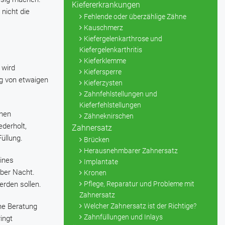
Kiefererkrankungen
 nicht die
Fehlende oder überzählige Zähne
Kauschmerz
Kiefergelenkarthrose und
Kiefergelenkarthritis
Kieferklemme
 wird
Kiefersperre
ig von etwaigen
Kieferzysten
Zahnfehlstellungen und
Kieferfehlstellungen
chen
Zähneknirschen
ederholt,
Zahnersatz
üllung.
Brücken
Herausnehmbarer Zahnersatz
eines
Implantate
über Nacht.
Kronen
erden sollen.
Pflege, Reparatur und Probleme mit
Zahnersatz
hne Beratung
Welcher Zahnersatz ist der Richtige?
Zahnfüllungen und Inlays
ingt