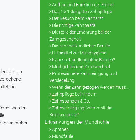
Aufbau und Funktion der Zähne
Das 1 x 1 der guten Zahnpflege
Der Besuch beim Zahnarzt
Die richtige Zahnpasta
Die Rolle der Ernährung bei der
Zahngesundheit
Die zahnheilkundlichen Berufe
Hilfsmittel zur Mundhygiene
Kariesbehandlung ohne Bohren?
Milchgebiss und Zahnwechsel
elen Jahren
Professionelle Zahnreinigung und
gebrochene
Versiegelung
ltet die
Wenn der Zahn gezogen werden muss …
Zahnpflege bei Kindern
Zahnspangen & Co.
 Dabei werden
Zahnversorgung: Was zahlt die
Krankenkasse?
die
Erkrankungen der Mundhöhle
Zähneknirscher
Aphthen
Mundfäule