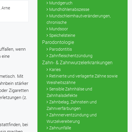
Mundgeruch
. Arne
Mundhöhlenabszesse
Mundschleimhautveränderungen,
chronische
Mundsoor
Speichelsteine
Parodontologie
ffallen, wenn
Parodontitis
Zahnfleischentzündung
 eine
Zahn- & Zahnwurzelerkrankungen
Karies
metisch. Mit
Retinierte und verlagerte Zähne sowie
Weisheitszähne
ahnbein stärker
Sensible Zahnhälse und
oder Zigaretten
Zahnhalsdefekte
rletzungen (z.
Zahnbelag, Zahnstein und
Zahnverfärbungen
Zahnnerventzündung und
Wurzelvereiterung
tattfinden, bei
Zahnunfälle
ssig machen.