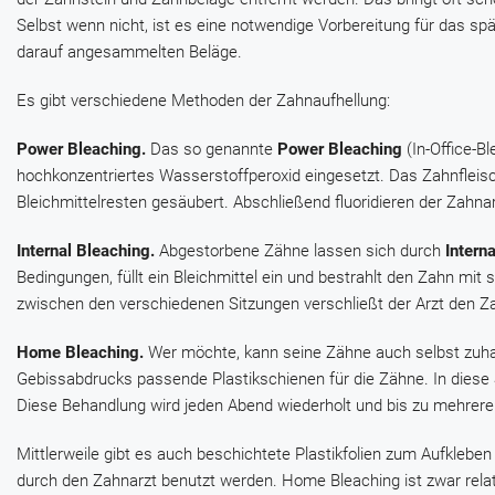
Selbst wenn nicht, ist es eine notwendige Vorbereitung für das spä
darauf angesammelten Beläge.
Es gibt verschiedene Methoden der Zahnaufhellung:
Power Bleaching.
Das so genannte
Power Bleaching
(In-Office-Bl
hochkonzentriertes Wasserstoffperoxid eingesetzt. Das Zahnfleis
Bleichmittelresten gesäubert. Abschließend fluoridieren der Zahnar
Internal Bleaching.
Abgestorbene Zähne lassen sich durch
Intern
Bedingungen, füllt ein Bleichmittel ein und bestrahlt den Zahn mi
zwischen den verschiedenen Sitzungen verschließt der Arzt den Z
Home Bleaching.
Wer möchte, kann seine Zähne auch selbst zuha
Gebissabdrucks passende Plastikschienen für die Zähne. In diese Sc
Diese Behandlung wird jeden Abend wiederholt und bis zu mehrere
Mittlerweile gibt es auch beschichtete Plastikfolien zum Aufkleben
durch den Zahnarzt benutzt werden. Home Bleaching ist zwar relat