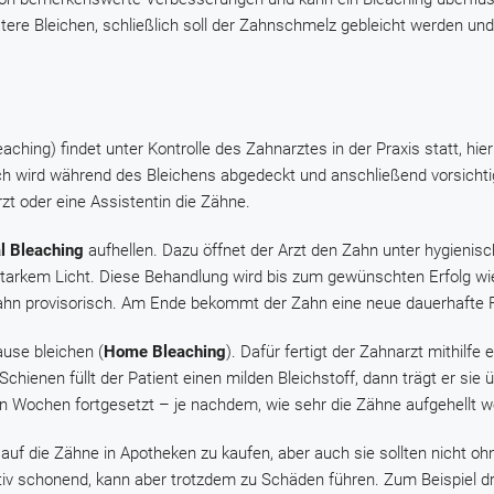
tere Bleichen, schließlich soll der Zahnschmelz gebleicht werden und
eaching) findet unter Kontrolle des Zahnarztes in der Praxis statt, hier
ch wird während des Bleichens abgedeckt und anschließend vorsicht
zt oder eine Assistentin die Zähne.
al Bleaching
aufhellen. Dazu öffnet der Arzt den Zahn unter hygienis
t starkem Licht. Diese Behandlung wird bis zum gewünschten Erfolg wi
ahn provisorisch. Am Ende bekommt der Zahn eine neue dauerhafte F
use bleichen (
Home Bleaching
). Dafür fertigt der Zahnarzt mithilfe 
hienen füllt der Patient einen milden Bleichstoff, dann trägt er sie 
n Wochen fortgesetzt – je nachdem, wie sehr die Zähne aufgehellt w
 auf die Zähne in Apotheken zu kaufen, aber auch sie sollten nicht o
iv schonend, kann aber trotzdem zu Schäden führen. Zum Beispiel dr