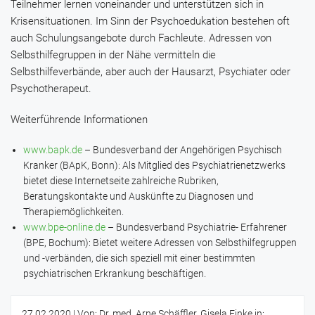
Teilnehmer lernen voneinander und unterstützen sich in
Krisensituationen. Im Sinn der Psychoedukation bestehen oft
auch Schulungsangebote durch Fachleute. Adressen von
Selbsthilfegruppen in der Nähe vermitteln die
Selbsthilfeverbände, aber auch der Hausarzt, Psychiater oder
Psychotherapeut.
Weiterführende Informationen
www.bapk.de
– Bundesverband der Angehörigen Psychisch
Kranker (BApK, Bonn): Als Mitglied des Psychiatrienetzwerks
bietet diese Internetseite zahlreiche Rubriken,
Beratungskontakte und Auskünfte zu Diagnosen und
Therapiemöglichkeiten.
www.bpe-online.de
– Bundesverband Psychiatrie- Erfahrener
(BPE, Bochum): Bietet weitere Adressen von Selbsthilfegruppen
und -verbänden, die sich speziell mit einer bestimmten
psychiatrischen Erkrankung beschäftigen.
27.02.2020
| Von: Dr. med. Arne Schäffler, Gisela Finke in: