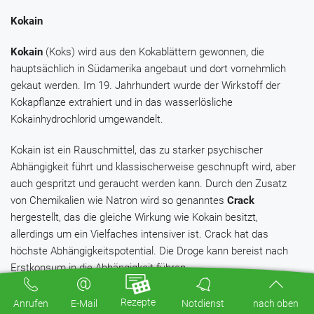
Kokain
Kokain
(Koks) wird aus den Kokablättern gewonnen, die
hauptsächlich in Südamerika angebaut und dort vornehmlich
gekaut werden. Im 19. Jahrhundert wurde der Wirkstoff der
Kokapflanze extrahiert und in das wasserlösliche
Kokainhydrochlorid umgewandelt.
Kokain ist ein Rauschmittel, das zu starker psychischer
Abhängigkeit führt und klassischerweise geschnupft wird, aber
auch gespritzt und geraucht werden kann. Durch den Zusatz
von Chemikalien wie Natron wird so genanntes
Crack
hergestellt, das die gleiche Wirkung wie Kokain besitzt,
allerdings um ein Vielfaches intensiver ist. Crack hat das
höchste Abhängigkeitspotential. Die Droge kann bereist nach
Erstkonsum in die Abhängigkeit führen.
Wirkung und Beschwerden
Rezepte
Anrufen
E-Mail
Notdienst
nach oben