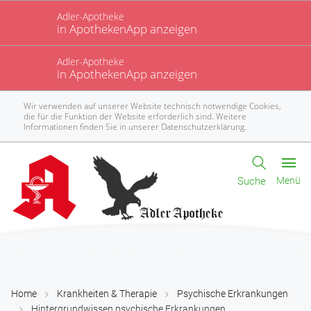
Adler-Apotheke
in ApothekenApp anzeigen
Adler-Apotheke
in ApothekenApp anzeigen
Wir verwenden auf unserer Website technisch notwendige Cookies,
die für die Funktion der Website erforderlich sind. Weitere
Informationen finden Sie in unserer
Datenschutzerklärung
.
Suche
Menü
Home
Krankheiten & Therapie
Psychische Erkrankungen
Hintergrundwissen psychische Erkrankungen