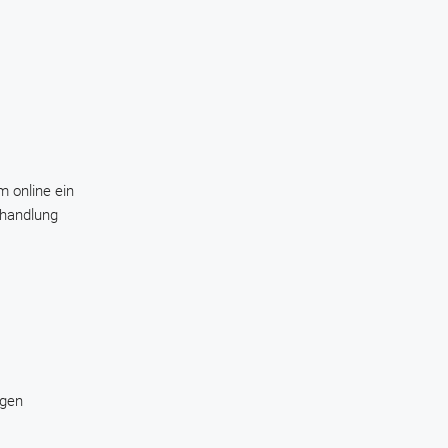
m online ein
ehandlung
ngen