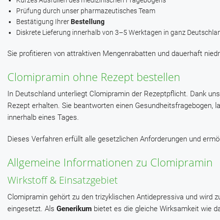
Kurzes Ausfüllen des medizinischen Fragebogens
Prüfung durch unser pharmazeutisches Team
Bestätigung Ihrer
Bestellung
Diskrete Lieferung innerhalb von 3–5 Werktagen in ganz Deutschla
Sie profitieren von attraktiven Mengenrabatten und dauerhaft nied
Clomipramin ohne Rezept bestellen
In Deutschland unterliegt Clomipramin der Rezeptpflicht. Dank un
Rezept erhalten. Sie beantworten einen Gesundheitsfragebogen, la
innerhalb eines Tages.
Dieses Verfahren erfüllt alle gesetzlichen Anforderungen und ermö
Allgemeine Informationen zu Clomipramin
Wirkstoff & Einsatzgebiet
Clomipramin gehört zu den trizyklischen Antidepressiva und wir
eingesetzt. Als
Generikum
bietet es die gleiche Wirksamkeit wie da