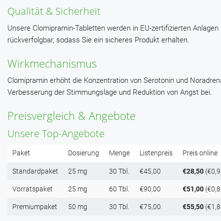
Qualität & Sicherheit
Unsere Clomipramin-Tabletten werden in EU-zertifizierten Anlagen 
rückverfolgbar, sodass Sie ein sicheres Produkt erhalten.
Wirkmechanismus
Clomipramin erhöht die Konzentration von Serotonin und Noradren
Verbesserung der Stimmungslage und Reduktion von Angst bei.
Preisvergleich & Angebote
Unsere Top-Angebote
Paket
Dosierung
Menge
Listenpreis
Preis online
Standardpaket
25 mg
30 Tbl.
€45,00
€28,50
(€0,9
Vorratspaket
25 mg
60 Tbl.
€90,00
€51,00
(€0,8
Premiumpaket
50 mg
30 Tbl.
€75,00
€55,50
(€1,8