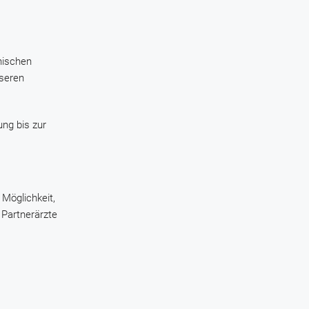
nischen
nseren
ung bis zur
 Möglichkeit,
 Partnerärzte