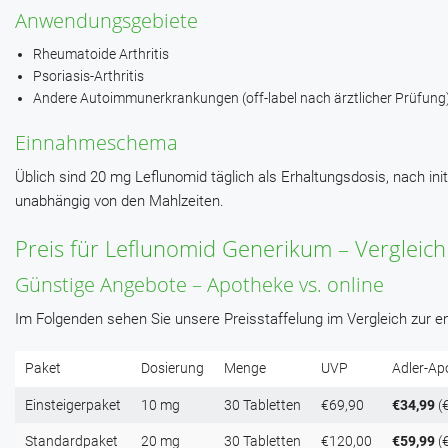
Anwendungsgebiete
Rheumatoide Arthritis
Psoriasis-Arthritis
Andere Autoimmunerkrankungen (off-label nach ärztlicher Prüfung
Einnahmeschema
Üblich sind 20 mg Leflunomid täglich als Erhaltungsdosis, nach in
unabhängig von den Mahlzeiten.
Preis für Leflunomid Generikum – Vergleich
Günstige Angebote – Apotheke vs. online
Im Folgenden sehen Sie unsere Preisstaffelung im Vergleich zur
Paket
Dosierung
Menge
UVP
Adler-Ap
Einsteigerpaket
10 mg
30 Tabletten
€69,90
€34,99
(€
Standardpaket
20 mg
30 Tabletten
€120,00
€59,99
(€