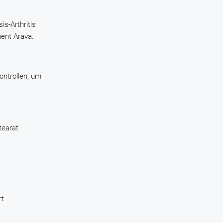
s-Arthritis
ent Arava.
ontrollen, um
tearat
rt