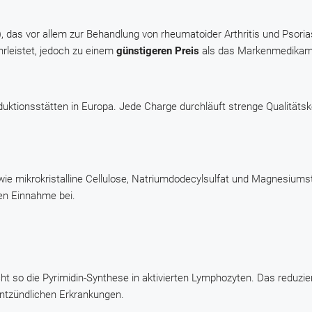
das vor allem zur Behandlung von rheumatoider Arthritis und Psoriasi
hrleistet, jedoch zu einem
günstigeren Preis
als das Markenmedikam
ktionsstätten in Europa. Jede Charge durchläuft strenge Qualitätsk
 wie mikrokristalline Cellulose, Natriumdodecylsulfat und Magnesiums
hen Einnahme bei.
 so die Pyrimidin-Synthese in aktivierten Lymphozyten. Das reduzie
ntzündlichen Erkrankungen.