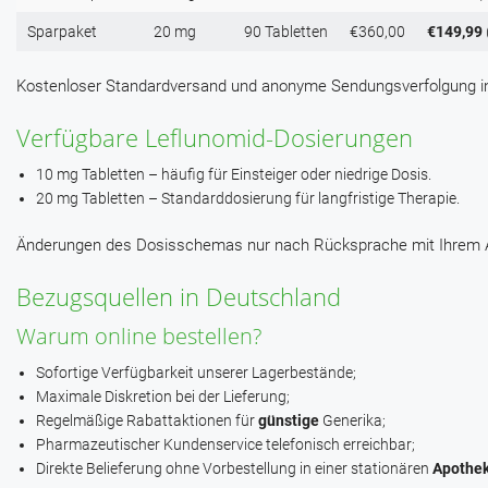
Sparpaket
20 mg
90 Tabletten
€360,00
€149,99
Kostenloser Standardversand und anonyme Sendungsverfolgung in
Verfügbare Leflunomid-Dosierungen
10 mg Tabletten – häufig für Einsteiger oder niedrige Dosis.
20 mg Tabletten – Standarddosierung für langfristige Therapie.
Änderungen des Dosisschemas nur nach Rücksprache mit Ihrem A
Bezugsquellen in Deutschland
Warum online bestellen?
Sofortige Verfügbarkeit unserer Lagerbestände;
Maximale Diskretion bei der Lieferung;
Regelmäßige Rabattaktionen für
günstige
Generika;
Pharmazeutischer Kundenservice telefonisch erreichbar;
Direkte Belieferung ohne Vorbestellung in einer stationären
Apothe