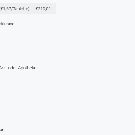
(€1,67/Tablette)
€210,01
klusive.
rzt oder Apotheker.
ke
.