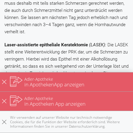
muss deshalb mit teils starken Schmerzen gerechnet werden,
die auch durch Schmerzmittel nicht ganz unterdrückt werden
können. Sie lassen am nächsten Tag jedoch erheblich nach und
verschwinden nach 3–4 Tagen ganz, wenn die Hornhautwunde
verheilt ist.
Laser-assistierte epitheliale Keratektomie
(LASEK):
Die LASEK
stellt eine Weiterentwicklung der PRK dar, um die Schmerzen zu
verringern. Hierbei wird das Epithel mit einer Alkohollösung
getränkt, so dass es sich weitgehend von der Unterlage löst und
dann wie ein Teppich zurückgeklappt werden kann. Die
Adler-Apotheke
eigentliche Laserung ist identisch mit der bei der PRK.
in ApothekenApp anzeigen
Anschließend wird das Epithel in seine ursprüngliche Position
gebracht. Eine therapeutische Kontaktlinse für etwa 2 Tage
Adler-Apotheke
verhindert, dass das Epithel durch Lidbewegungen verschoben
in Apotheken App anzeigen
wird.
Wir verwenden auf unserer Website nur technisch notwendige
Laser-assisitierte intrastromale in situ Keratektomie
Cookies, die für die Funktion der Website erforderlich sind. Weitere
(LASIK):
Informationen finden Sie in unserer
Datenschutzerklärung
.
Rezepte
Anrufen
E-Mail
Notdienst
nach oben
Mit dieser Methode werden inzwischen die meisten Eingriffe