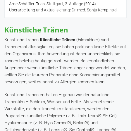
Arne Schäffler. Trias, Stuttgart, 3. Auflage (2014).
Überarbeitung und Aktualisierung: Dr. med. Sonja Kempinski
Künstliche Tränen
Künstliche Tränen
Künstliche Tränen
(Filmbildner) sind
Tränenersatzflüssigkeiten, sie haben praktisch keine Effekte auf
den Organismus. Ihre Anwendung ist daher unbedenklich, sie
können beliebig häufig getropft werden. Bei empfindlichen
Augen oder wenn künstliche Tränen länger angewendet werden,
sollten Sie die teureren Präparate ohne Konservierungsmittel
bevorzugen, weil es sonst zu Allergien kommen kann.
Künstliche Tränen enthalten – genau wie der natürliche
Tränenfilm – Schleim, Wasser und Fette. Als vernetzende
Wirkstoffe, die den Tränenfilm stabilisieren, werden den
Präparaten künstliche Polymere (z. B.
Thilo-Tears® SE-Gel
),
Hyaluronsäure
(z. B.
Hylo-Comod®
,
Biolan®
) und
Cellulosederivate
(z. B.
Lacrisic®
,
Sic-Ophthal®
,
Lacrigel®
)