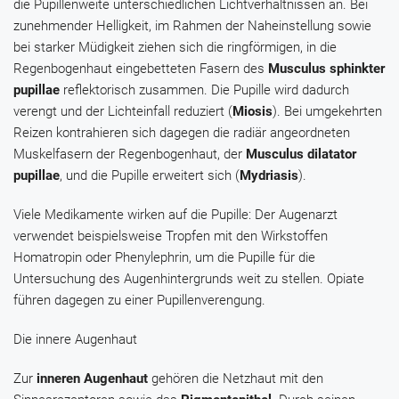
die Pupillenweite unterschiedlichen Lichtverhältnissen an. Bei
zunehmender Helligkeit, im Rahmen der Naheinstellung sowie
bei starker Müdigkeit ziehen sich die ringförmigen, in die
Regenbogenhaut eingebetteten Fasern des
Musculus sphinkter
pupillae
reflektorisch zusammen. Die Pupille wird dadurch
verengt und der Lichteinfall reduziert (
Miosis
). Bei umgekehrten
Reizen kontrahieren sich dagegen die radiär angeordneten
Muskelfasern der Regenbogenhaut, der
Musculus dilatator
pupillae
, und die Pupille erweitert sich (
Mydriasis
).
Viele Medikamente wirken auf die Pupille: Der Augenarzt
verwendet beispielsweise Tropfen mit den Wirkstoffen
Homatropin
oder
Phenylephrin
, um die Pupille für die
Untersuchung des Augenhintergrunds weit zu stellen.
Opiate
führen dagegen zu einer Pupillenverengung.
Die innere Augenhaut
Zur
inneren Augenhaut
gehören die Netzhaut mit den