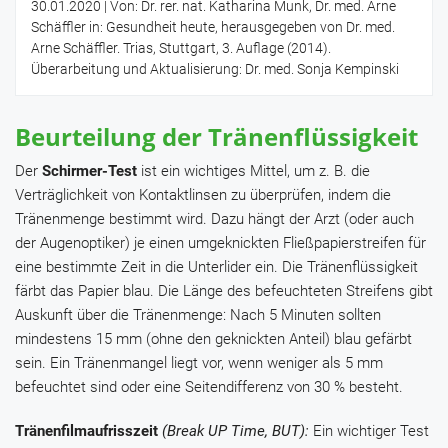
30.01.2020
| Von: Dr. rer. nat. Katharina Munk, Dr. med. Arne
Schäffler in: Gesundheit heute, herausgegeben von Dr. med.
Arne Schäffler. Trias, Stuttgart, 3. Auflage (2014).
Überarbeitung und Aktualisierung: Dr. med. Sonja Kempinski
Beurteilung der Tränenflüssigkeit
Der
Schirmer-Test
ist ein wichtiges Mittel, um z. B. die
Verträglichkeit von Kontaktlinsen zu überprüfen, indem die
Tränenmenge bestimmt wird. Dazu hängt der Arzt (oder auch
der Augenoptiker) je einen umgeknickten Fließpapierstreifen für
eine bestimmte Zeit in die Unterlider ein. Die Tränenflüssigkeit
färbt das Papier blau. Die Länge des befeuchteten Streifens gibt
Auskunft über die Tränenmenge: Nach 5 Minuten sollten
mindestens 15 mm (ohne den geknickten Anteil) blau gefärbt
sein. Ein Tränenmangel liegt vor, wenn weniger als 5 mm
befeuchtet sind oder eine Seitendifferenz von 30 % besteht.
Tränenfilmaufrisszeit
(Break UP Time, BUT):
Ein wichtiger Test