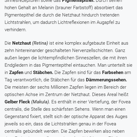
Sinnesrezeptoren sowie das
Pigmentepithel.
Durch seinen
hohen Gehalt an Melanin (brauner Farbstoff) absorbiert das
Pigmentepithel die durch die Netzhaut hindurch tretenden
Lichtstrahlen, um dadurch Lichtreflexionen im Augapfel zu
verhindern.
Die
Netzhaut
(Retina)
ist eine komplex aufgebaute Einheit aus
zehn hintereinander geschalteten Nervenzellschichten. Ganz
außen liegen die lichtempfindlichen Sinneszellen, die mit ihren
Endgliedern in das Pigmentepithel eintauchen. Man unterteilt sie
in
Zapfen
und
Stäbchen.
Die Zapfen sind für das
Farbsehen
am
Tag verantwortlich, die Stäbchen für das
Dämmerungssehen.
Die meisten der sechs Millionen Zapfen liegen im Bereich der
optischen Achse im Zentrum der Netzhaut. Dieses Areal heißt
Gelber Fleck
(Makula).
Es enthält in einer Vertiefung, der Fovea
centralis, die Stelle des schärfsten Sehens. Wenn man einen
Gegenstand fixiert, stellt sich der optische Apparat des Auges
jeweils so ein, dass die Lichtstrahlen genau in der Fovea
centralis gebündelt werden. Die Zapfen bewirken also neben