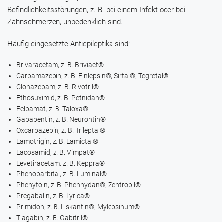
Befindlichkeitsstörungen, z. B. bei einem Infekt oder bei
Zahnschmerzen, unbedenklich sind.
Häufig eingesetzte Antiepileptika sind:
Brivaracetam
, z. B.
Briviact®
Carbamazepin
, z. B.
Finlepsin®
,
Sirtal®
,
Tegretal®
Clonazepam
, z. B.
Rivotril®
Ethosuximid
, z. B.
Petnidan®
Felbamat
, z. B.
Taloxa®
Gabapentin
, z. B.
Neurontin®
Oxcarbazepin
, z. B.
Trileptal®
Lamotrigin
, z. B.
Lamictal®
Lacosamid
, z. B.
Vimpat®
Levetiracetam
, z. B.
Keppra®
Phenobarbital
, z. B.
Luminal®
Phenytoin
, z. B.
Phenhydan®
,
Zentropil®
Pregabalin
, z. B.
Lyrica®
Primidon
, z. B.
Liskantin®
,
Mylepsinum®
Tiagabin
, z. B.
Gabitril®