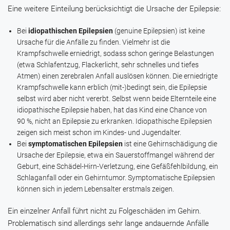
Eine weitere Einteilung berücksichtigt die Ursache der Epilepsie:
Bei
idiopathischen Epilepsien
(genuine Epilepsien) ist keine
Ursache für die Anfälle zu finden. Vielmehr ist die
Krampfschwelle erniedrigt, sodass schon geringe Belastungen
(etwa Schlafentzug, Flackerlicht, sehr schnelles und tiefes
Atmen) einen zerebralen Anfall auslösen können. Die erniedrigte
Krampfschwelle kann erblich (mit-)bedingt sein, die Epilepsie
selbst wird aber nicht vererbt. Selbst wenn beide Elternteile eine
idiopathische Epilepsie haben, hat das Kind eine Chance von
90 %, nicht an Epilepsie zu erkranken. Idiopathische Epilepsien
zeigen sich meist schon im Kindes- und Jugendalter.
Bei
symptomatischen Epilepsien
ist eine Gehirnschädigung die
Ursache der Epilepsie, etwa ein Sauerstoffmangel während der
Geburt, eine Schädel-Hirn-Verletzung, eine Gefäßfehlbildung, ein
Schlaganfall oder ein Gehirntumor. Symptomatische Epilepsien
können sich in jedem Lebensalter erstmals zeigen.
Ein einzelner Anfall führt nicht zu Folgeschäden im Gehirn.
Problematisch sind allerdings sehr lange andauernde Anfälle