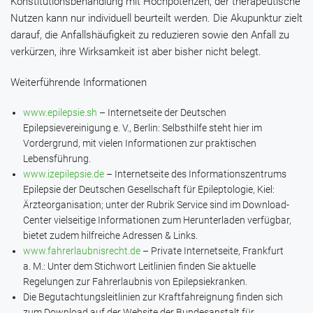
Konstitutionsbehandlung mit Hochpotenzen, der therapeutische
Nutzen kann nur individuell beurteilt werden. Die Akupunktur zielt
darauf, die Anfallshäufigkeit zu reduzieren sowie den Anfall zu
verkürzen, ihre Wirksamkeit ist aber bisher nicht belegt.
Weiterführende Informationen
www.epilepsie.sh
– Internetseite der Deutschen
Epilepsievereinigung e. V., Berlin: Selbsthilfe steht hier im
Vordergrund, mit vielen Informationen zur praktischen
Lebensführung.
www.izepilepsie.de
– Internetseite des Informationszentrums
Epilepsie der Deutschen Gesellschaft für Epileptologie, Kiel:
Ärzteorganisation; unter der Rubrik Service sind im Download-
Center vielseitige Informationen zum Herunterladen verfügbar,
bietet zudem hilfreiche Adressen & Links.
www.fahrerlaubnisrecht.de
– Private Internetseite, Frankfurt
a. M.: Unter dem Stichwort Leitlinien finden Sie aktuelle
Regelungen zur Fahrerlaubnis von Epilepsiekranken.
Die Begutachtungsleitlinien zur Kraftfahreignung finden sich
zum Download auf der Website der Bundesanstalt für