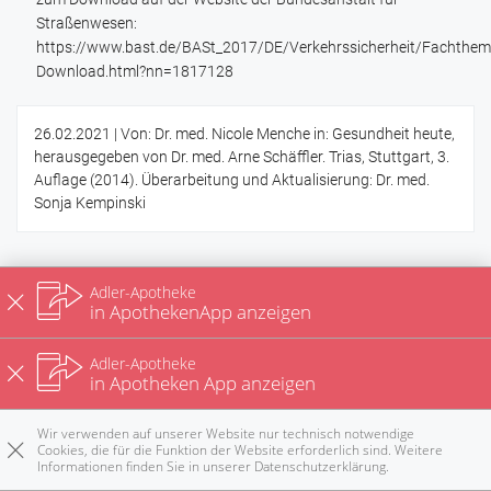
Straßenwesen:
https://www.bast.de/BASt_2017/DE/Verkehrssicherheit/Fachthe
Download.html?nn=1817128
26.02.2021
| Von: Dr. med. Nicole Menche in: Gesundheit heute,
herausgegeben von Dr. med. Arne Schäffler. Trias, Stuttgart, 3.
Auflage (2014). Überarbeitung und Aktualisierung: Dr. med.
Sonja Kempinski
Zerebraler Anfall und zerebraler
Adler-Apotheke
Gelegenheitsanfall
in ApothekenApp anzeigen
Adler-Apotheke
Zerebraler Anfall:
Vom Gehirn (cerebrum = Gehirn)
in Apotheken App anzeigen
ausgehender Anfall, der oft, aber nicht immer mit
Muskelzuckungen einhergeht und daher – nicht ganz korrekt –
Wir verwenden auf unserer Website nur technisch notwendige
auch zerebraler Krampfanfall heißt. Treten die Anfälle wiederholt
Cookies, die für die Funktion der Website erforderlich sind. Weitere
Informationen finden Sie in unserer
Datenschutzerklärung
.
bei geringer Belastung auf, liegt eine Epilepsie vor. Davon
Rezepte
Anrufen
E-Mail
Notdienst
nach oben