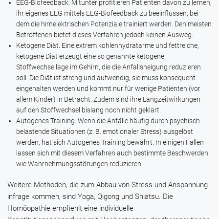
EEG-Biofeedback.
Mitunter profitieren Patienten davon zu lernen,
ihr eigenes EEG mittels EEG-Biofeedback zu beeinflussen, bei
dem die hirnelektrischen Potenziale trainiert werden. Den meisten
Betroffenen bietet dieses Verfahren jedoch keinen Ausweg.
Ketogene Diät.
Eine extrem kohlenhydratarme und fettreiche,
ketogene Diät erzeugt eine so genannte ketogene
Stoffwechsellage im Gehirn, die die Anfallsneigung reduzieren
soll. Die Diät ist streng und aufwendig, sie muss konsequent
eingehalten werden und kommt nur für wenige Patienten (vor
allem Kinder) in Betracht. Zudem sind ihre Langzeitwirkungen
auf den Stoffwechsel bislang noch nicht geklärt.
Autogenes Training.
Wenn die Anfälle häufig durch psychisch
belastende Situationen (z. B. emotionaler Stress) ausgelöst
werden, hat sich Autogenes Training bewährt. In einigen Fällen
lassen sich mit diesem Verfahren auch bestimmte Beschwerden
wie Wahrnehmungsstörungen reduzieren.
Weitere Methoden, die zum Abbau von Stress und Anspannung
infrage kommen, sind Yoga, Qigong und Shiatsu. Die
Homöopathie empfiehlt eine individuelle