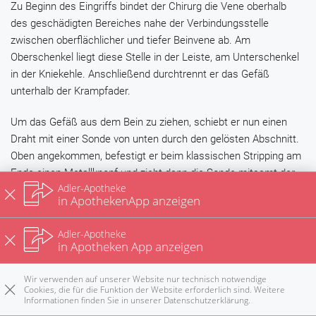
Zu Beginn des Eingriffs bindet der Chirurg die Vene oberhalb
des geschädigten Bereiches nahe der Verbindungsstelle
zwischen oberflächlicher und tiefer Beinvene ab. Am
Oberschenkel liegt diese Stelle in der Leiste, am Unterschenkel
in der Kniekehle. Anschließend durchtrennt er das Gefäß
unterhalb der Krampfader.
Um das Gefäß aus dem Bein zu ziehen, schiebt er nun einen
Draht mit einer Sonde von unten durch den gelösten Abschnitt.
Oben angekommen, befestigt er beim klassischen Stripping am
Ende einen Metallknopf und zieht dann die Sonde mitsamt der
Adler-Apotheke
Vene aus dem Bein. In den vergangenen Jahren wurde eine
in ApothekenApp anzeigen
Vielzahl schonenderer Verfahren entwickelt, bei denen meistens
kleinere Schnitte und verbesserte Sonden eingesetzt werden.
Adler-Apotheke
Beim invaginierenden Mini-Stripping beispielsweise wird der
in Apotheken App anzeigen
obere Venenabschnitt am Sondenkopf festgeschnürt, sodass
sich die Vene beim Herausziehen nach innen stülpt, und beim
Wir verwenden auf unserer Website nur technisch notwendige
Cookies, die für die Funktion der Website erforderlich sind. Weitere
Pin-Stripping wird eine besonders feine Sonde benutzt. Ein sehr
Informationen finden Sie in unserer
Datenschutzerklärung
.
Rezepte
Anrufen
E-Mail
Notdienst
nach oben
schonendes Verfahren ist das Kryo-Stripping. Dabei vereist der