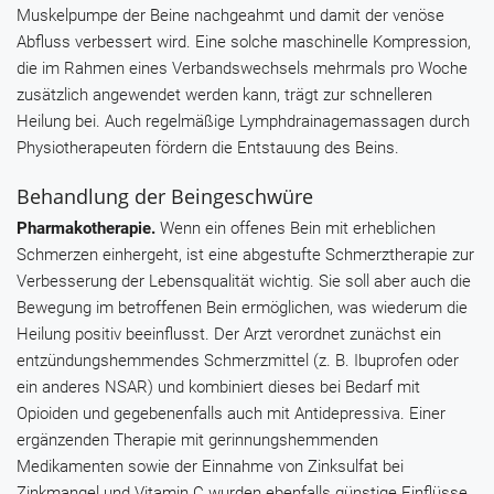
Muskelpumpe der Beine nachgeahmt und damit der venöse
Abfluss verbessert wird. Eine solche maschinelle Kompression,
die im Rahmen eines Verbandswechsels mehrmals pro Woche
zusätzlich angewendet werden kann, trägt zur schnelleren
Heilung bei. Auch regelmäßige Lymphdrainagemassagen durch
Physiotherapeuten fördern die Entstauung des Beins.
Behandlung der Beingeschwüre
Pharmakotherapie.
Wenn ein offenes Bein mit erheblichen
Schmerzen einhergeht, ist eine abgestufte Schmerztherapie zur
Verbesserung der Lebensqualität wichtig. Sie soll aber auch die
Bewegung im betroffenen Bein ermöglichen, was wiederum die
Heilung positiv beeinflusst. Der Arzt verordnet zunächst ein
entzündungshemmendes Schmerzmittel (z. B.
Ibuprofen
oder
ein anderes NSAR) und kombiniert dieses bei Bedarf mit
Opioiden und gegebenenfalls auch mit Antidepressiva. Einer
ergänzenden Therapie mit gerinnungshemmenden
Medikamenten sowie der Einnahme von Zinksulfat bei
Zinkmangel und Vitamin C wurden ebenfalls günstige Einflüsse