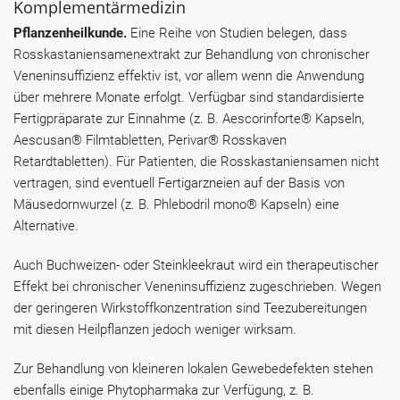
Komplementärmedizin
Pflanzenheilkunde.
Eine Reihe von Studien belegen, dass
Rosskastaniensamenextrakt
zur Behandlung von chronischer
Veneninsuffizienz effektiv ist, vor allem wenn die Anwendung
über mehrere Monate erfolgt. Verfügbar sind standardisierte
Fertigpräparate zur Einnahme (z. B.
Aescorinforte® Kapseln
,
Aescusan® Filmtabletten
,
Perivar® Rosskaven
Retardtabletten
). Für Patienten, die Rosskastaniensamen nicht
vertragen, sind eventuell Fertigarzneien auf der Basis von
Mäusedornwurzel
(z. B.
Phlebodril mono® Kapseln
) eine
Alternative.
Auch
Buchweizen-
oder
Steinkleekraut
wird ein therapeutischer
Effekt bei chronischer Veneninsuffizienz zugeschrieben. Wegen
der geringeren Wirkstoffkonzentration sind Teezubereitungen
mit diesen Heilpflanzen jedoch weniger wirksam.
Zur Behandlung von kleineren lokalen Gewebedefekten stehen
ebenfalls einige Phytopharmaka zur Verfügung, z. B.