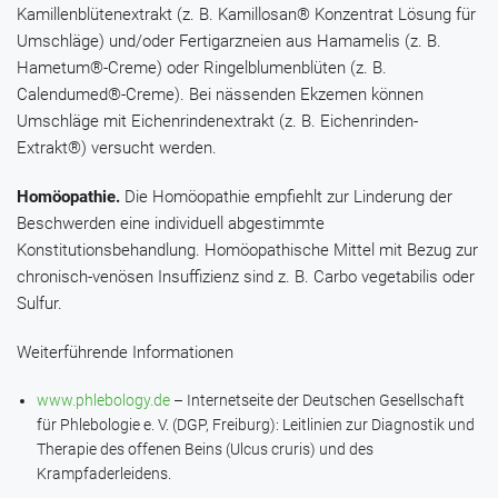
Kamillenblütenextrakt
(z. B.
Kamillosan® Konzentrat Lösung
für
Umschläge) und/oder Fertigarzneien aus
Hamamelis
(z. B.
Hametum®-Creme
) oder
Ringelblumenblüten
(z. B.
Calendumed®-Creme
). Bei nässenden Ekzemen können
Umschläge mit
Eichenrindenextrakt
(z. B.
Eichenrinden-
Extrakt®
) versucht werden.
Homöopathie.
Die Homöopathie empfiehlt zur Linderung der
Beschwerden eine individuell abgestimmte
Konstitutionsbehandlung. Homöopathische Mittel mit Bezug zur
chronisch-venösen Insuffizienz sind z. B.
Carbo vegetabilis
oder
Sulfur
.
Weiterführende Informationen
www.phlebology.de
– Internetseite der Deutschen Gesellschaft
für Phlebologie e. V. (DGP, Freiburg): Leitlinien zur Diagnostik und
Therapie des offenen Beins (Ulcus cruris) und des
Krampfaderleidens.